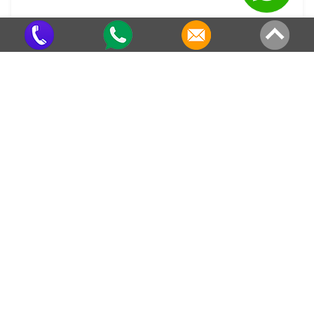
Pingadeira para Telhado
Criado em 22/05/2026
Veja também em outras regiões
Telhas Translúcidas em Barra do
Telhas Translúcidas na Vila Rio
Turvo
Telhas Translúcidas em Fundação
Telhas Translúcidas em São Miguel
Arcanjo
Telhas Translúcidas no Setor
Telhas Translúcidas no Jardim