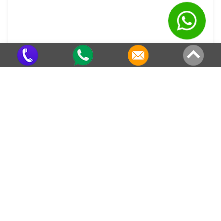
Tubo Metalon em SP
Criado em 22/05/2026
Veja também em outras regiões
Calha Galvanizada para Telhado no
Calha Galvanizada para Telhado em
Morumbi
Chác.Rec.Vista Alegre
Calha Galvanizada para Telhado em
Calha Galvanizada para Telhado no
Salto de Pirapora
Jardim São Luís