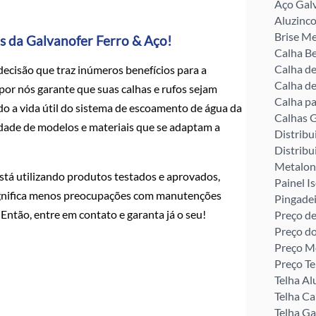
Aço Gal
Aluzinco
Brise Me
os da Galvanofer Ferro & Aço!
Calha Be
Calha d
ecisão que traz inúmeros benefícios para a
Calha de
 por nós garante que suas calhas e rufos sejam
Calha pa
do a vida útil do sistema de escoamento de água da
Calhas G
edade de modelos e materiais que se adaptam a
Distribu
Distribu
Metalon
stá utilizando produtos testados e aprovados,
Painel I
significa menos preocupações com manutenções
Pingade
 Então, entre em contato e garanta já o seu!
Preço de
Preço d
Preço M
Preço Te
Telha Al
Telha C
Telha G