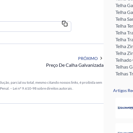
Telha Ga
Telha Ga
Telha Sa
Telha Te
Telha Tr
Telha Tr
Telha Zi
Telha Zi
PRÓXIMO
Telhado
Preço De Calha Galvanizada
Telhas 
Telhas T
Tubo Me
dução, parcial ou total, mesmo citando nossos links, é proibida sem
Rufos pa
 Penal. –
Lei n° 9.610-98 sobre direitos autorais
.
Artigos Re
Perfil U 
Valor da
Pingadei
Rufo pa
Telha G
Telha Zi