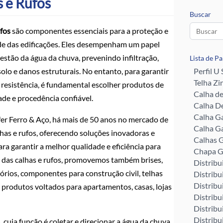
s e Rufos
Buscar
ufos
são componentes essenciais para a proteção e
de das edificações. Eles desempenham um papel
gestão da água da chuva, prevenindo infiltração,
Lista de P
olo e danos estruturais. No entanto, para garantir
Perfil U
Telha Zi
e resistência, é fundamental escolher produtos de
Calha d
ade e procedência confiável.
Calha De
Calha G
er Ferro & Aço, há mais de 50 anos no mercado de
Calha G
lhas e rufos, oferecendo soluções inovadoras e
Calhas G
ra garantir a melhor qualidade e eficiência para
Chapa G
 das calhas e rufos, promovemos também brises,
Distribu
sórios, componentes para construção civil, telhas
Distribu
Distribu
s produtos voltados para apartamentos, casas, lojas
Distribu
Distribu
Distribu
 cuja função é coletar e direcionar a água da chuva