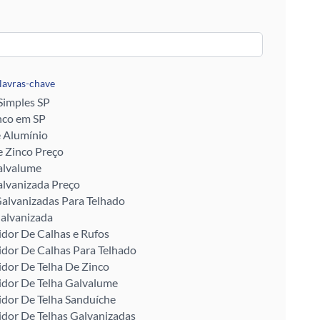
alavras-chave
 Simples SP
nco em SP
e Alumínio
 Zinco Preço
alvalume
alvanizada Preço
alvanizadas Para Telhado
alvanizada
idor De Calhas e Rufos
idor De Calhas Para Telhado
idor De Telha De Zinco
idor De Telha Galvalume
idor De Telha Sanduíche
idor De Telhas Galvanizadas