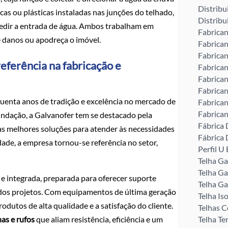
Distribu
icas ou plásticas instaladas nas junções do telhado,
Distribu
edir a entrada de água. Ambos trabalham em
Fabrican
e danos ou apodreça o imóvel.
Fabrican
Fabrican
eferência na fabricação e
Fabrican
Fabrican
Fabrican
uenta anos de tradição e excelência no mercado de
Fabrican
Fabrican
 fundação, a Galvanofer tem se destacado pela
Fábrica 
as melhores soluções para atender às necessidades
Fábrica 
ade, a empresa tornou-se referência no setor,
Perfil 
Telha G
Telha Ga
e integrada, preparada para oferecer suporte
Telha Ga
dos projetos. Com equipamentos de última geração
Telha Is
odutos de alta qualidade e a satisfação do cliente.
Telhas C
has e rufos
que aliam resistência, eficiência e um
Telha Te