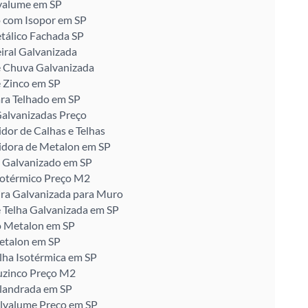
valume em SP
 com Isopor em SP
tálico Fachada SP
iral Galvanizada
e Chuva Galvanizada
 Zinco em SP
ra Telhado em SP
alvanizadas Preço
idor de Calhas e Telhas
idora de Metalon em SP
 Galvanizado em SP
sotérmico Preço M2
ira Galvanizada para Muro
 Telha Galvanizada em SP
o Metalon em SP
etalon em SP
lha Isotérmica em SP
uzinco Preço M2
alandrada em SP
alvalume Preço em SP