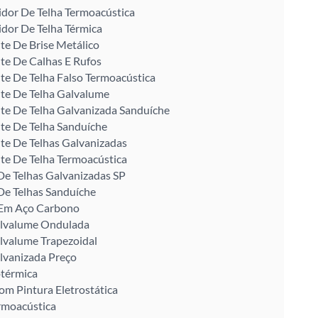
idor De Telha Termoacústica
idor De Telha Térmica
te De Brise Metálico
te De Calhas E Rufos
te De Telha Falso Termoacústica
te De Telha Galvalume
te De Telha Galvanizada Sanduíche
te De Telha Sanduíche
te De Telhas Galvanizadas
te De Telha Termoacústica
De Telhas Galvanizadas SP
De Telhas Sanduíche
U Em Aço Carbono
alvalume Ondulada
lvalume Trapezoidal
lvanizada Preço
otérmica
om Pintura Eletrostática
rmoacústica