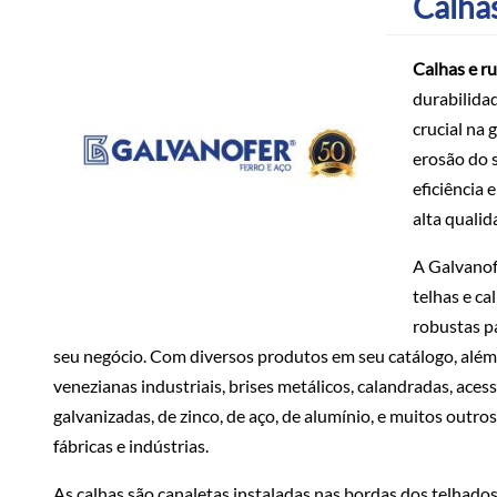
Calha
Calhas e r
durabilida
crucial na 
erosão do s
eficiência 
alta qualid
A Galvanof
telhas e ca
robustas pa
seu negócio. Com diversos produtos em seu catálogo, além
venezianas industriais, brises metálicos, calandradas, aces
galvanizadas, de zinco, de aço, de alumínio, e muitos outro
fábricas e indústrias.
As calhas são canaletas instaladas nas bordas dos telhados,