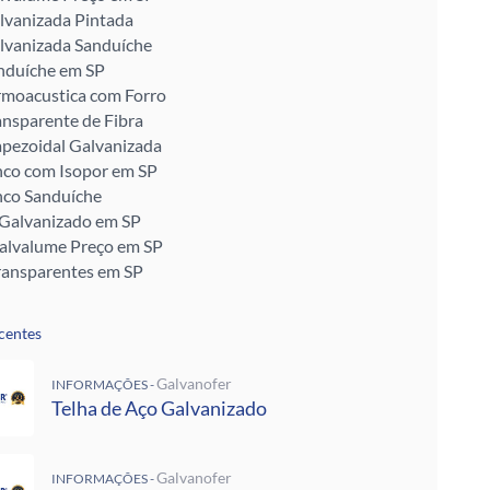
lvanizada Pintada
lvanizada Sanduíche
nduíche em SP
rmoacustica com Forro
ansparente de Fibra
apezoidal Galvanizada
nco com Isopor em SP
nco Sanduíche
 Galvanizado em SP
Galvalume Preço em SP
ransparentes em SP
talon em SP
ra Telhado
centes
Enrijecido
 Telha de Zinco
Galvanofer
INFORMAÇÕES -
ra para Telhado
Telha de Aço Galvanizado
ra Muro
alvanizada Preço M2
pada
Galvanofer
INFORMAÇÕES -