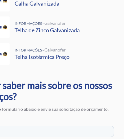
 Rufos
Calha Galvanizada
 Calha Galvanizada
alvanizadas Preço Por Metro
e Metalon
Galvanofer
INFORMAÇÕES -
Telha de Zinco Galvanizada
Galvalume Preço M2
 Termoacústico
lvanizada
Galvanofer
INFORMAÇÕES -
 Zinco Galvanizada
Telha Isotérmica Preço
 Aço Galvanizado
alvanizada
otérmica Preço
Isotérmicos
 saber mais sobre os nossos
alvalume
ços?
e Aço Galvanizado
 Zinco para Telhado
 Fibra de Vidro
 formulário abaixo e envie sua solicitação de orçamento.
 Aço
ranslúcidas
ra de Zinco
 em SP