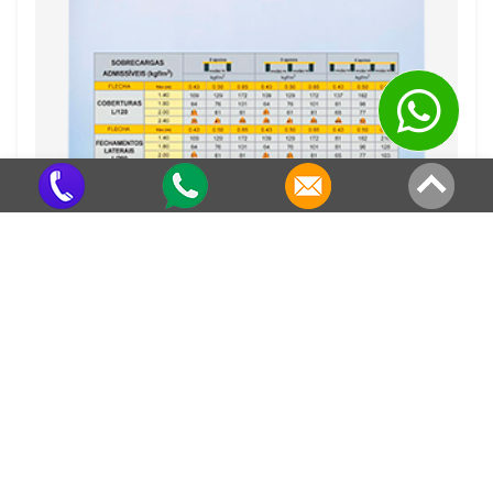
Fábrica De Telhas Galvanizadas SP
Criado em 22/05/2026
Veja também em outras regiões
Distribuidor de Calhas e Telhas na
Distribuidor de Calhas e Telhas no
Cidade Anchieta
Jardim Silvia