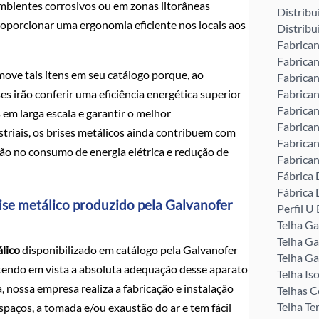
ambientes corrosivos ou em zonas litorâneas
Distribu
oporcionar uma ergonomia eficiente nos locais aos
Distribu
Fabrican
Fabrican
ove tais itens em seu catálogo porque, ao
Fabrican
ses irão conferir uma eficiência energética superior
Fabrican
Fabrican
 em larga escala e garantir o melhor
Fabrican
riais, os brises metálicos ainda contribuem com
Fabrican
ção no consumo de energia elétrica e redução de
Fabrican
Fábrica 
Fábrica 
ise metálico produzido pela Galvanofer
Perfil 
Telha G
Telha Ga
álico
disponibilizado em catálogo pela Galvanofer
Telha Ga
tendo em vista a absoluta adequação desse aparato
Telha Is
, nossa empresa realiza a fabricação e instalação
Telhas C
Telha Te
espaços, a tomada e/ou exaustão do ar e tem fácil