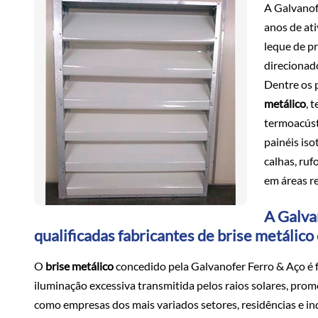
A Galvanof
anos de at
leque de p
direcionado
Dentre os 
metálico
, 
termoacústi
painéis is
calhas, ruf
em áreas re
A Galva
qualificadas fabricantes de brise metálic
O
brise metálico
concedido pela Galvanofer Ferro & Aço é 
iluminação excessiva transmitida pelos raios solares, pro
como empresas dos mais variados setores, residências e i