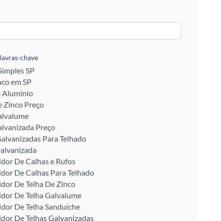
alavras-chave
 Simples SP
nco em SP
e Alumínio
 Zinco Preço
alvalume
alvanizada Preço
alvanizadas Para Telhado
alvanizada
idor De Calhas e Rufos
idor De Calhas Para Telhado
idor De Telha De Zinco
idor De Telha Galvalume
idor De Telha Sanduíche
idor De Telhas Galvanizadas