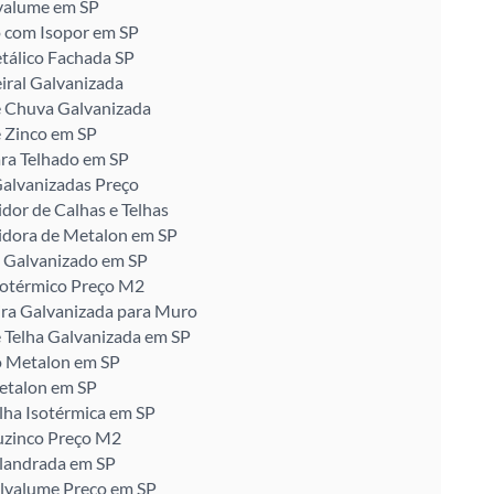
valume em SP
 com Isopor em SP
tálico Fachada SP
iral Galvanizada
e Chuva Galvanizada
 Zinco em SP
ra Telhado em SP
alvanizadas Preço
idor de Calhas e Telhas
idora de Metalon em SP
 Galvanizado em SP
sotérmico Preço M2
ira Galvanizada para Muro
 Telha Galvanizada em SP
o Metalon em SP
etalon em SP
lha Isotérmica em SP
uzinco Preço M2
alandrada em SP
alvalume Preço em SP