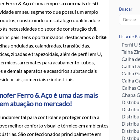
er Ferro & Aço é uma empresa com mais de 50
Buscar
ividade em seu segmento que possui um amplo
rodutos, constituindo um catálogo qualificado e
 às necessidades do setor de construção civil.
Lista de P
principais itens oportunizados, destacamos o
brise
Perfil U
telhas onduladas, calandradas, translúcidas,
Telha Zi
cas, zipadas e trapezoidais, além de perfil em U,
Calha d
otérmicos, arremates para acabamento, tubos,
Calha De
os e demais aparatos e acessórios substanciais
Calha G
sidenciais, comerciais e industriais.
Calha G
Calhas G
nofer Ferro & Aço é uma das mais
Chapa G
Distribu
o em atuação no mercado!
Distribu
Distribu
fundamental para controlar e proteger contra a
Distribu
move melhor conforto visual e térmico em ambientes
Distribu
ndústrias. São confeccionados principalmente em
Distribu