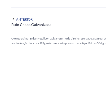
ANTERIOR
Rufo Chapa Galvanizada
O texto acima "Brise Metálico - Galvanofer" é de direito reservado. Sua repro
a autorização do autor. Plágio é crime e está previsto no artigo 184 do Código