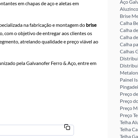
Aço Gal
ontantes em chapas de aço e aletas em
Aluzinco
Brise Me
Calha Be
pecializada na fabricação e montagem do
brise
Calha d
, com o objetivo de entregar aos clientes os
Calha de
segmento, atrelando qualidade e preço viável ao
Calha pa
Calhas G
Distribu
nizado pela Galvanofer Ferro & Aço, entre em
Distribu
Metalon
Painel I
Pingade
Preço de
Preço d
Preço M
Preço Te
Telha Al
Telha C
Telha G