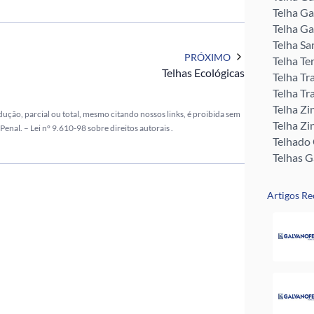
Telha Ga
Telha Ga
Telha Sa
PRÓXIMO
Telha Te
Telhas Ecológicas
Telha Tr
Telha Tr
Telha Zi
dução, parcial ou total, mesmo citando nossos links, é proibida sem
Telha Zi
 Penal. –
Lei n° 9.610-98 sobre direitos autorais
.
Telhado
Telhas 
Telhas T
Tubo Me
Artigos Re
Rufos pa
Perfil U 
Valor da
Pingadei
Rufo pa
Telha G
Telha Zi