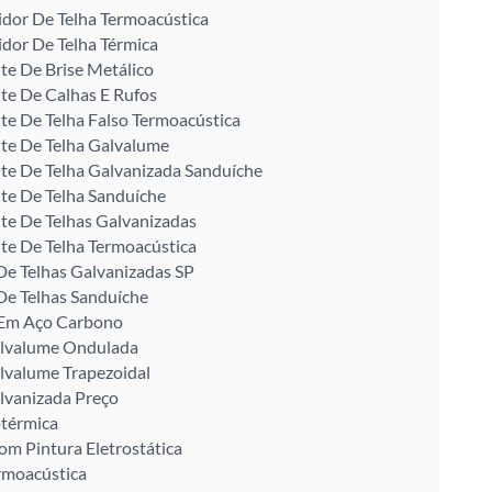
idor De Telha Termoacústica
idor De Telha Térmica
te De Brise Metálico
te De Calhas E Rufos
te De Telha Falso Termoacústica
te De Telha Galvalume
te De Telha Galvanizada Sanduíche
te De Telha Sanduíche
te De Telhas Galvanizadas
te De Telha Termoacústica
De Telhas Galvanizadas SP
De Telhas Sanduíche
U Em Aço Carbono
alvalume Ondulada
lvalume Trapezoidal
lvanizada Preço
otérmica
om Pintura Eletrostática
rmoacústica