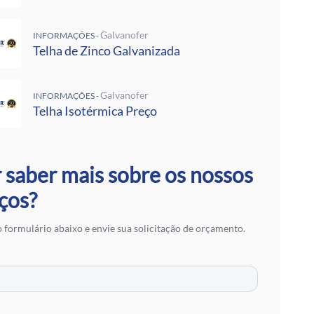
 Rufos
 Calha Galvanizada
Galvanofer
INFORMAÇÕES -
alvanizadas Preço Por Metro
Telha de Zinco Galvanizada
e Metalon
Galvalume Preço M2
 Termoacústico
Galvanofer
INFORMAÇÕES -
lvanizada
Telha Isotérmica Preço
 Zinco Galvanizada
 Aço Galvanizado
alvanizada
otérmica Preço
 saber mais sobre os nossos
Isotérmicos
ços?
alvalume
e Aço Galvanizado
 formulário abaixo e envie sua solicitação de orçamento.
 Zinco para Telhado
 Fibra de Vidro
 Aço
ranslúcidas
ra de Zinco
 em SP