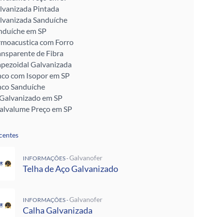
lvanizada Pintada
lvanizada Sanduíche
nduíche em SP
rmoacustica com Forro
ansparente de Fibra
apezoidal Galvanizada
nco com Isopor em SP
nco Sanduíche
 Galvanizado em SP
Galvalume Preço em SP
ransparentes em SP
talon em SP
centes
ra Telhado
Enrijecido
Galvanofer
INFORMAÇÕES -
 Telha de Zinco
Telha de Aço Galvanizado
ra para Telhado
ra Muro
alvanizada Preço M2
Galvanofer
INFORMAÇÕES -
pada
Calha Galvanizada