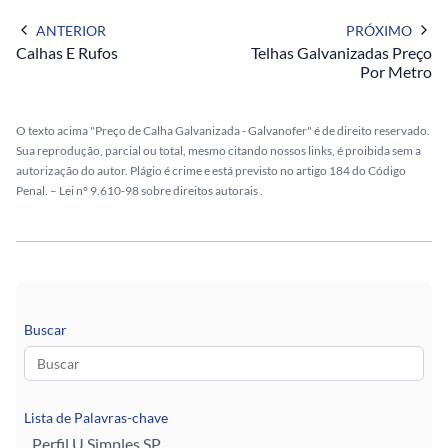
ANTERIOR
PRÓXIMO
Calhas E Rufos
Telhas Galvanizadas Preço
Por Metro
O texto acima "Preço de Calha Galvanizada - Galvanofer" é de direito reservado.
Sua reprodução, parcial ou total, mesmo citando nossos links, é proibida sem a
autorização do autor. Plágio é crime e está previsto no artigo 184 do Código
Penal. –
Lei n° 9.610-98 sobre direitos autorais
.
Buscar
Lista de Palavras-chave
Perfil U Simples SP