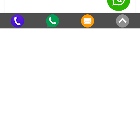
Telha Galvanizada Sanduíche
Criado em 22/05/2026
Veja também em outras regiões
Preço de Calha Galvanizada em
Preço de Calha Galvanizada no
Uep8-S.1
Residencial Franciscano
Preço de Calha Galvanizada no
Preço de Calha Galvanizada na
Jardim Clube de Campo
Ponte São João
Preço de Calha Galvanizada no
Preço de Calha Galvanizada em
Jardim Vicente de Carvalho
Taquacetuba