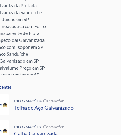
lvanizada Pintada
lvanizada Sanduíche
nduíche em SP
rmoacustica com Forro
ansparente de Fibra
apezoidal Galvanizada
nco com Isopor em SP
nco Sanduíche
 Galvanizado em SP
Galvalume Preço em SP
ransparentes em SP
talon em SP
centes
ra Telhado
Enrijecido
Galvanofer
INFORMAÇÕES -
 Telha de Zinco
Telha de Aço Galvanizado
ra para Telhado
ra Muro
alvanizada Preço M2
Galvanofer
INFORMAÇÕES -
pada
Calha Galvanizada