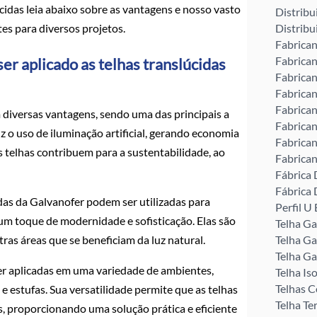
úcidas leia abaixo sobre as vantagens e nosso vasto
Distribu
ntes para diversos projetos.
Distribu
Fabrican
Fabrican
er aplicado as telhas translúcidas
Fabrican
Fabrican
Fabrican
diversas vantagens, sendo uma das principais a
Fabrican
uz o uso de iluminação artificial, gerando economia
Fabrican
s telhas contribuem para a sustentabilidade, ao
Fabrican
Fábrica 
Fábrica 
idas da Galvanofer podem ser utilizadas para
Perfil 
um toque de modernidade e sofisticação. Elas são
Telha G
tras áreas que se beneficiam da luz natural.
Telha Ga
Telha Ga
er aplicadas em uma variedade de ambientes,
Telha Is
Telhas C
 e estufas. Sua versatilidade permite que as telhas
Telha Te
 proporcionando uma solução prática e eficiente