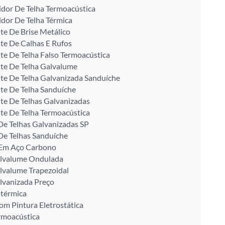
idor De Telha Termoacústica
idor De Telha Térmica
te De Brise Metálico
te De Calhas E Rufos
te De Telha Falso Termoacústica
te De Telha Galvalume
te De Telha Galvanizada Sanduíche
te De Telha Sanduíche
te De Telhas Galvanizadas
te De Telha Termoacústica
De Telhas Galvanizadas SP
De Telhas Sanduíche
U Em Aço Carbono
alvalume Ondulada
lvalume Trapezoidal
lvanizada Preço
otérmica
om Pintura Eletrostática
rmoacústica