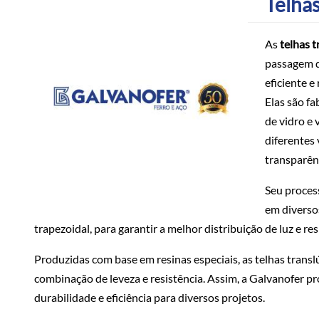
Telhas
As
telhas t
passagem d
eficiente e
Elas são fa
de vidro e
diferentes 
transparên
Seu proces
em diverso
trapezoidal, para garantir a melhor distribuição de luz e res
Produzidas com base em resinas especiais, as telhas trans
combinação de leveza e resistência. Assim, a Galvanofer 
durabilidade e eficiência para diversos projetos.