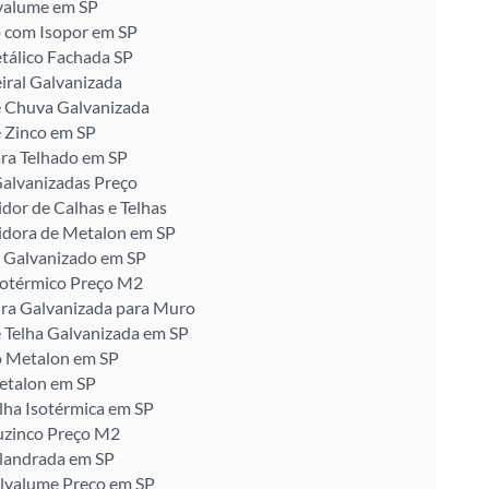
valume em SP
 com Isopor em SP
tálico Fachada SP
iral Galvanizada
e Chuva Galvanizada
 Zinco em SP
ra Telhado em SP
alvanizadas Preço
idor de Calhas e Telhas
idora de Metalon em SP
 Galvanizado em SP
sotérmico Preço M2
ira Galvanizada para Muro
 Telha Galvanizada em SP
o Metalon em SP
etalon em SP
lha Isotérmica em SP
uzinco Preço M2
alandrada em SP
alvalume Preço em SP