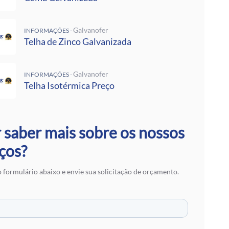
 Rufos
 Calha Galvanizada
alvanizadas Preço Por Metro
Galvanofer
INFORMAÇÕES -
e Metalon
Telha de Zinco Galvanizada
Galvalume Preço M2
 Termoacústico
lvanizada
Galvanofer
INFORMAÇÕES -
Telha Isotérmica Preço
 Zinco Galvanizada
 Aço Galvanizado
alvanizada
otérmica Preço
 saber mais sobre os nossos
Isotérmicos
alvalume
ços?
e Aço Galvanizado
 Zinco para Telhado
 formulário abaixo e envie sua solicitação de orçamento.
 Fibra de Vidro
 Aço
ranslúcidas
ra de Zinco
 em SP