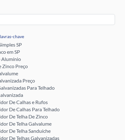
alavras-chave
 Simples SP
nco em SP
e Alumínio
 Zinco Preço
alvalume
alvanizada Preço
alvanizadas Para Telhado
alvanizada
idor De Calhas e Rufos
idor De Calhas Para Telhado
idor De Telha De Zinco
idor De Telha Galvalume
idor De Telha Sanduíche
idor De Telhas Galvanizadas