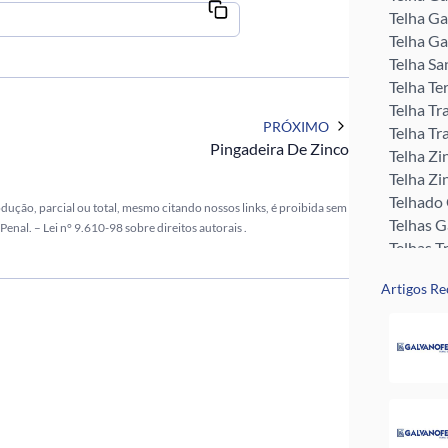
Telha Ga
Telha Ga
Telha Sa
Telha Te
Telha Tr
PRÓXIMO
Telha Tr
Pingadeira De Zinco
Telha Zi
Telha Zi
Telhado
odução, parcial ou total, mesmo citando nossos links, é proibida sem
Telhas 
 Penal. –
Lei n° 9.610-98 sobre direitos autorais
.
Telhas T
Tubo Me
Artigos Re
Rufos pa
Perfil U 
Valor da
Pingadei
Rufo pa
Telha G
Telha Zi