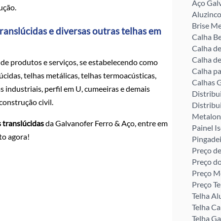
Aço Gal
ução.
Aluzinco
Brise Me
ranslúcidas e diversas outras telhas em
Calha Be
Calha d
Calha de
de produtos e serviços, se estabelecendo como
Calha pa
idas, telhas metálicas, telhas termoacústicas,
Calhas G
as industriais, perfil em U, cumeeiras e demais
Distribu
onstrução civil.
Distribu
Metalon
s translúcidas
da Galvanofer Ferro & Aço, entre em
Painel I
to agora!
Pingade
Preço de
Preço d
Preço M
Preço Te
Telha Al
Telha C
Telha G