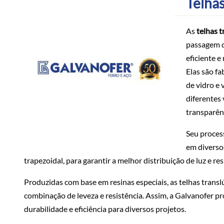
Telhas
As
telhas t
passagem d
eficiente e
Elas são fa
de vidro e
diferentes 
transparên
Seu proces
em diverso
trapezoidal, para garantir a melhor distribuição de luz e res
Produzidas com base em resinas especiais, as telhas trans
combinação de leveza e resistência. Assim, a Galvanofer 
durabilidade e eficiência para diversos projetos.