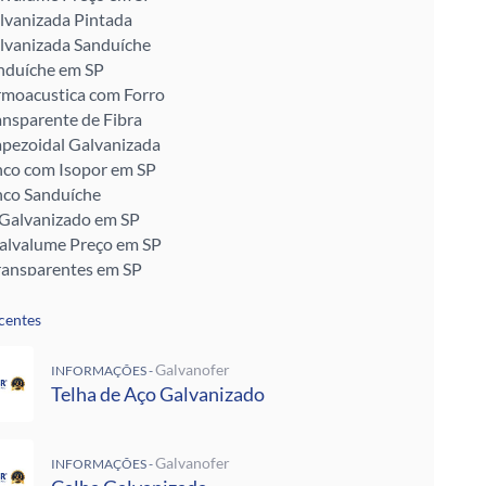
lvanizada Pintada
lvanizada Sanduíche
nduíche em SP
rmoacustica com Forro
ansparente de Fibra
apezoidal Galvanizada
nco com Isopor em SP
nco Sanduíche
 Galvanizado em SP
Galvalume Preço em SP
ransparentes em SP
talon em SP
ra Telhado
centes
Enrijecido
 Telha de Zinco
Galvanofer
INFORMAÇÕES -
ra para Telhado
Telha de Aço Galvanizado
ra Muro
alvanizada Preço M2
Galvanofer
INFORMAÇÕES -
pada