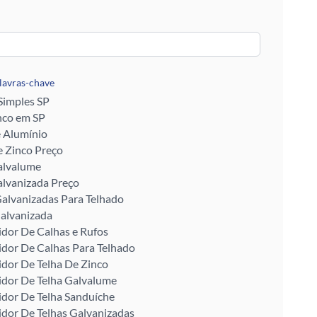
alavras-chave
 Simples SP
nco em SP
e Alumínio
 Zinco Preço
alvalume
alvanizada Preço
alvanizadas Para Telhado
alvanizada
idor De Calhas e Rufos
idor De Calhas Para Telhado
idor De Telha De Zinco
idor De Telha Galvalume
idor De Telha Sanduíche
idor De Telhas Galvanizadas