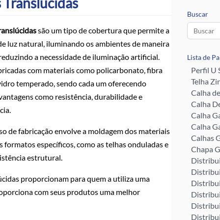
 Translúcidas
Buscar
ranslúcidas
são um tipo de cobertura que permite a
e luz natural, iluminando os ambientes de maneira
 reduzindo a necessidade de iluminação artificial.
Lista de P
bricadas com materiais como policarbonato, fibra
Perfil U
Telha Zi
 vidro temperado, sendo cada um oferecendo
Calha d
vantagens como resistência, durabilidade e
Calha De
cia.
Calha G
Calha G
so de fabricação envolve a moldagem dos materiais
Calhas G
s formatos específicos, como as telhas onduladas e
Chapa G
istência estrutural.
Distribu
Distribu
lúcidas proporcionam para quem a utiliza uma
Distribu
proporciona com seus produtos uma melhor
Distribu
Distribu
Distribu