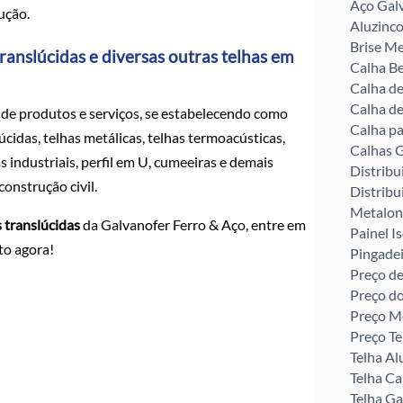
Aço Gal
ução.
Aluzinco
Brise Me
ranslúcidas e diversas outras telhas em
Calha Be
Calha d
Calha de
de produtos e serviços, se estabelecendo como
Calha pa
idas, telhas metálicas, telhas termoacústicas,
Calhas G
as industriais, perfil em U, cumeeiras e demais
Distribu
onstrução civil.
Distribu
Metalon
s translúcidas
da Galvanofer Ferro & Aço, entre em
Painel I
to agora!
Pingade
Preço de
Preço d
Preço M
Preço Te
Telha Al
Telha C
Telha G