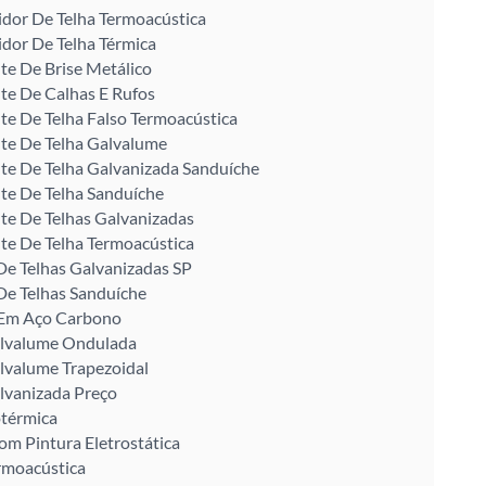
idor De Telha Termoacústica
idor De Telha Térmica
te De Brise Metálico
te De Calhas E Rufos
te De Telha Falso Termoacústica
te De Telha Galvalume
te De Telha Galvanizada Sanduíche
te De Telha Sanduíche
te De Telhas Galvanizadas
te De Telha Termoacústica
De Telhas Galvanizadas SP
De Telhas Sanduíche
U Em Aço Carbono
alvalume Ondulada
lvalume Trapezoidal
lvanizada Preço
otérmica
om Pintura Eletrostática
rmoacústica