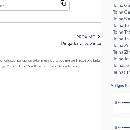
Telha Ga
Telha Ga
Telha Sa
Telha Te
Telha Tr
PRÓXIMO
Telha Tr
Pingadeira De Zinco
Telha Zi
Telha Zi
Telhado
reprodução, parcial ou total, mesmo citando nossos links, é proibida
Telhas 
digo Penal. –
Lei n° 9.610-98 sobre direitos autorais
.
Telhas T
Tubo Me
Rufos pa
Artigos Re
Perfil U 
Valor da
Pingadei
Rufo pa
Telha G
Telha Zi