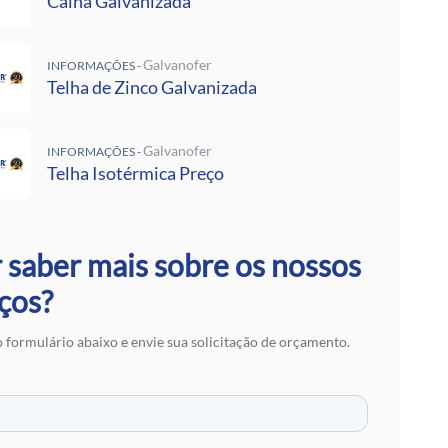
Calha Galvanizada
 Rufos
 Calha Galvanizada
alvanizadas Preço Por Metro
Galvanofer
INFORMAÇÕES -
e Metalon
Telha de Zinco Galvanizada
Galvalume Preço M2
 Termoacústico
lvanizada
Galvanofer
INFORMAÇÕES -
 Zinco Galvanizada
Telha Isotérmica Preço
 Aço Galvanizado
alvanizada
otérmica Preço
 saber mais sobre os nossos
Isotérmicos
alvalume
ços?
e Aço Galvanizado
 Zinco para Telhado
 formulário abaixo e envie sua solicitação de orçamento.
 Fibra de Vidro
 Aço
ranslúcidas
ra de Zinco
 em SP