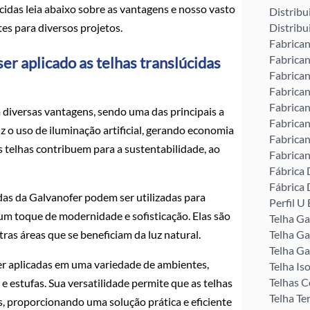
úcidas leia abaixo sobre as vantagens e nosso vasto
Distribu
ntes para diversos projetos.
Distribu
Fabrican
Fabrican
er aplicado as telhas translúcidas
Fabrican
Fabrican
Fabrican
diversas vantagens, sendo uma das principais a
Fabrican
uz o uso de iluminação artificial, gerando economia
Fabrican
s telhas contribuem para a sustentabilidade, ao
Fabrican
Fábrica 
Fábrica 
idas da Galvanofer podem ser utilizadas para
Perfil 
um toque de modernidade e sofisticação. Elas são
Telha G
tras áreas que se beneficiam da luz natural.
Telha Ga
Telha Ga
er aplicadas em uma variedade de ambientes,
Telha Is
Telhas C
 e estufas. Sua versatilidade permite que as telhas
Telha Te
 proporcionando uma solução prática e eficiente