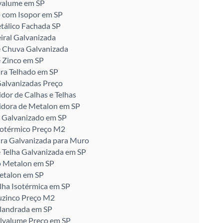
valume em SP
 com Isopor em SP
tálico Fachada SP
iral Galvanizada
e Chuva Galvanizada
 Zinco em SP
ra Telhado em SP
alvanizadas Preço
idor de Calhas e Telhas
idora de Metalon em SP
 Galvanizado em SP
sotérmico Preço M2
ira Galvanizada para Muro
 Telha Galvanizada em SP
o Metalon em SP
etalon em SP
lha Isotérmica em SP
uzinco Preço M2
alandrada em SP
alvalume Preço em SP