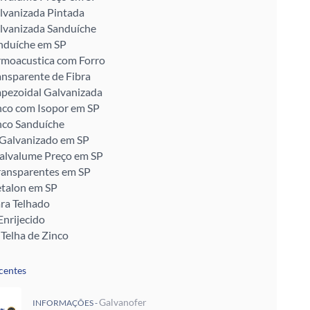
lvanizada Pintada
lvanizada Sanduíche
nduíche em SP
rmoacustica com Forro
ansparente de Fibra
apezoidal Galvanizada
nco com Isopor em SP
nco Sanduíche
 Galvanizado em SP
Galvalume Preço em SP
ransparentes em SP
talon em SP
ra Telhado
Enrijecido
 Telha de Zinco
ra para Telhado
ra Muro
centes
alvanizada Preço M2
pada
Galvanofer
INFORMAÇÕES -