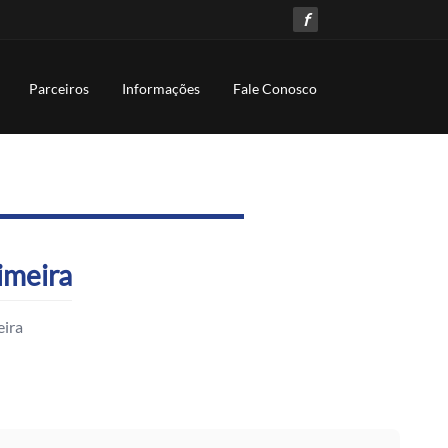
f
Parceiros
Informações
Fale Conosco
imeira
eira