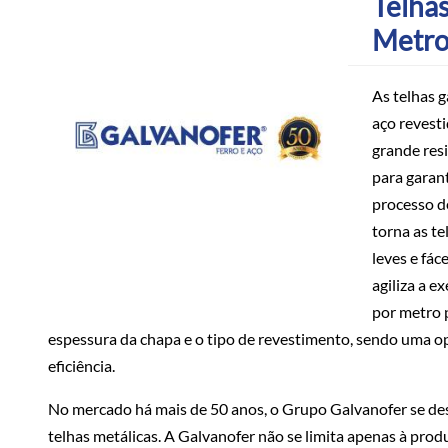
Telha
Metr
As telhas g
aço revest
grande resi
para garant
processo de
torna as t
leves e fác
agiliza a e
por metro 
espessura da chapa e o tipo de revestimento, sendo uma 
eficiência.
No mercado há mais de 50 anos, o Grupo Galvanofer se de
telhas metálicas. A Galvanofer não se limita apenas à pro