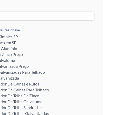
alavras-chave
 Simples SP
nco em SP
e Alumínio
 Zinco Preço
alvalume
alvanizada Preço
alvanizadas Para Telhado
alvanizada
idor De Calhas e Rufos
idor De Calhas Para Telhado
idor De Telha De Zinco
idor De Telha Galvalume
idor De Telha Sanduíche
idor De Telhas Galvanizadas