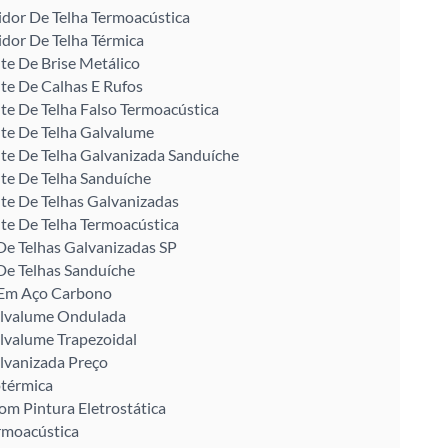
idor De Telha Termoacústica
idor De Telha Térmica
te De Brise Metálico
te De Calhas E Rufos
te De Telha Falso Termoacústica
te De Telha Galvalume
te De Telha Galvanizada Sanduíche
te De Telha Sanduíche
te De Telhas Galvanizadas
te De Telha Termoacústica
De Telhas Galvanizadas SP
De Telhas Sanduíche
U Em Aço Carbono
alvalume Ondulada
lvalume Trapezoidal
lvanizada Preço
otérmica
om Pintura Eletrostática
rmoacústica