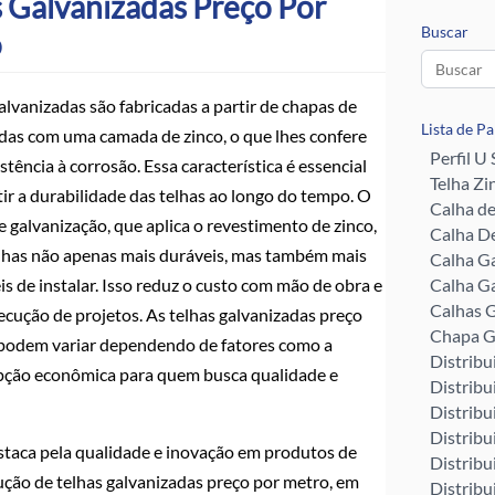
s Galvanizadas Preço Por
Buscar
o
alvanizadas são fabricadas a partir de chapas de
Lista de P
idas com uma camada de zinco, o que lhes confere
Perfil U
stência à corrosão. Essa característica é essencial
Telha Zi
ir a durabilidade das telhas ao longo do tempo. O
Calha d
 galvanização, que aplica o revestimento de zinco,
Calha De
elhas não apenas mais duráveis, mas também mais
Calha G
eis de instalar. Isso reduz o custo com mão de obra e
Calha G
Calhas G
xecução de projetos. As telhas galvanizadas preço
Chapa G
podem variar dependendo de fatores como a
Distribu
opção econômica para quem busca qualidade e
Distribu
Distribu
Distribu
staca pela qualidade e inovação em produtos de
Distribu
dução de telhas galvanizadas preço por metro, em
Distribu