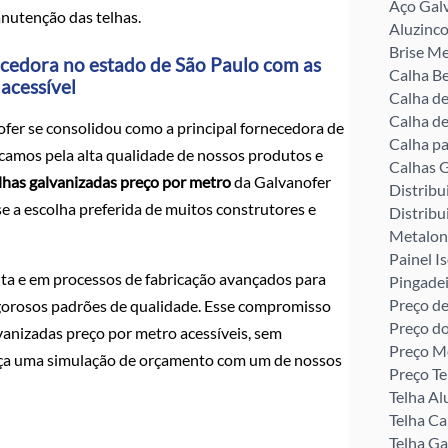
Aço Gal
anutenção das telhas.
Aluzinco
Brise Me
necedora no estado de São Paulo com as
Calha Be
acessível
Calha d
Calha de
fer se consolidou como a principal fornecedora de
Calha pa
acamos pela alta qualidade de nossos produtos e
Calhas G
lhas galvanizadas preço por metro
da Galvanofer
Distribu
se a escolha preferida de muitos construtores e
Distribu
Metalon
Painel I
ta e em processos de fabricação avançados para
Pingade
Preço de
igorosos padrões de qualidade. Esse compromisso
Preço d
vanizadas preço por metro acessíveis, sem
Preço M
faça uma simulação de orçamento com um de nossos
Preço Te
Telha Al
Telha C
Telha G