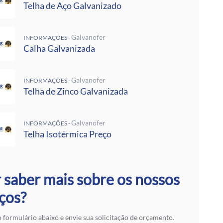
 Rufos
Telha de Aço Galvanizado
 Calha Galvanizada
alvanizadas Preço Por Metro
Galvanofer
e Metalon
INFORMAÇÕES -
Calha Galvanizada
Galvalume Preço M2
 Termoacústico
lvanizada
Galvanofer
INFORMAÇÕES -
 Zinco Galvanizada
Telha de Zinco Galvanizada
 Aço Galvanizado
alvanizada
otérmica Preço
Galvanofer
INFORMAÇÕES -
Isotérmicos
Telha Isotérmica Preço
alvalume
e Aço Galvanizado
 Zinco para Telhado
 Fibra de Vidro
 saber mais sobre os nossos
 Aço
ços?
ranslúcidas
ra de Zinco
 formulário abaixo e envie sua solicitação de orçamento.
 em SP