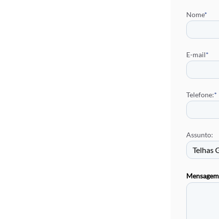
Distribu
Nome
*
Rufo Ch
Rufo Ch
Brise Me
Telhas E
E-mail
*
Telha de
Calha Ga
Pingadei
Telefone:
*
Assunto:
Mensagem