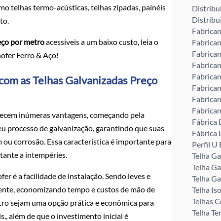
o telhas termo-acústicas, telhas zipadas, painéis
Distribu
Distribu
to.
Fabrican
eço por metro
acessíveis a um baixo custo, leia o
Fabrican
Fabrican
nofer Ferro & Aço!
Fabrican
Fabrican
r com as Telhas Galvanizadas Preço
Fabrican
Fabrican
Fabrican
erecem inúmeras vantagens, começando pela
Fábrica 
seu processo de galvanização, garantindo que suas
Fábrica 
 ou corrosão. Essa característica é importante para
Perfil 
tante a intempéries.
Telha G
Telha Ga
r é a facilidade de instalação. Sendo leves e
Telha Ga
iente, economizando tempo e custos de mão de
Telha Is
Telhas C
etro sejam uma opção prática e econômica para
Telha Te
s., além de que o investimento inicial é