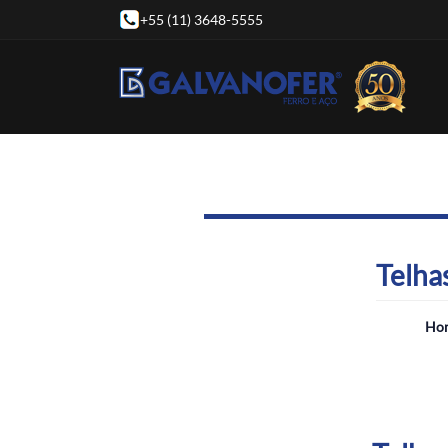
+55 (11) 3648-5555
Telha
Ho