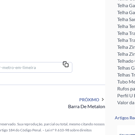
Telha Ga
Telha Ga
Telha Sa
Telha Te
Telha Tr
Telha Tr
Telha Zi
Telha Zi
Telhado
Telhas 
Telhas T
Tubo Me
Rufos pa
Perfil U 
PRÓXIMO
Valor da
Barra De Metalon
Pingadei
Rufo pa
Artigos Re
Telha G
 reservado. Sua reprodução, parcial ou total, mesmo citando nossos
Telha Zi
 artigo 184 do Código Penal. –
Lei n° 9.610-98 sobre direitos