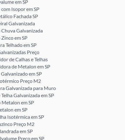
valume em SP
 com Isopor em SP
tálico Fachada SP
iral Galvanizada
e Chuva Galvanizada
 Zinco em SP
ra Telhado em SP
alvanizadas Preço
idor de Calhas e Telhas
idora de Metalon em SP
 Galvanizado em SP
sotérmico Preço M2
ira Galvanizada para Muro
 Telha Galvanizada em SP
o Metalon em SP
etalon em SP
lha Isotérmica em SP
uzinco Preço M2
alandrada em SP
alvalume Preço em SP