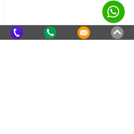
Preço de Telha Galvanizada em SP
Criado em 22/05/2026
Veja também em outras regiões
Telhas de Aço Galvanizado no
Telhas de Aço Galvanizado em Sete
Jardim Esplanada
Telhas de Aço Galvanizado em Água
Telhas de Aço Galvanizado no
Azul
Parque Erasmo Assunção