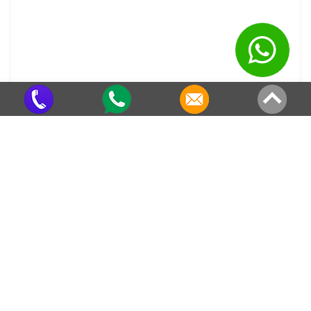
Calha Beiral Galvanizada
Criado em 22/05/2026
Veja também em outras regiões
Telhas de Aço Galvanizado em
Telhas de Aço Galvanizado em
Dobrada
Santiago
Telhas de Aço Galvanizado no
Telhas de Aço Galvanizado em