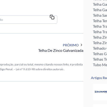
Telha Ga
Telha Ga
Telha Sa
Telha Te
Telha Tr
Telha Tr
Telha Zi
Telha Zi
PRÓXIMO
Telhado
Telha De Zinco Galvanizada
Telhas 
Telhas T
Tubo Me
eprodução, parcial ou total, mesmo citando nossos links, é proibida
digo Penal. –
Lei n° 9.610-98 sobre direitos autorais
.
Rufos pa
Perfil U 
Artigos Re
Valor da
Pingadei
Rufo pa
Telha G
Telha Zi