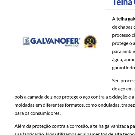
Telha
A
telha ga
de chapas 
processo c
protege o a
para ambie
água, aume
garantindo
Seu proces
de aço em u
pois a camada de zinco protege o aço contra a oxidação e a 
moldadas em diferentes formatos, como onduladas, trapezo
para os consumidores.
Além da proteção contra a corrosão, a telha galvanizada p
sua fabricação. Nós utilizamos equipamentos de alta tecno