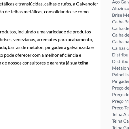
Aço Gal
licas e translúcidas, calhas e rufos, a Galvanofer
Aluzinco
do de telhas metálicas, consolidando-se como
Brise Me
Calha Be
Calha d
produtos, incluindo uma variedade de produtos
Calha de
 brises, venezianas, arremates para acabamento,
Calha pa
ada, barras de metalon, pingadeira galvanizada e
Calhas G
Distribu
o pode oferecer com a melhor eficiência e
Distribu
de nossos consultores e garanta já sua
telha
Metalon
Painel I
Pingade
Preço de
Preço d
Preço M
Preço Te
Telha Al
Telha C
Telha G