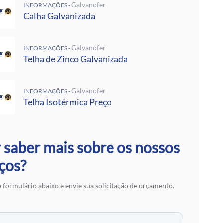
 Rufos
Galvanofer
INFORMAÇÕES -
 Calha Galvanizada
Calha Galvanizada
alvanizadas Preço Por Metro
e Metalon
Galvanofer
Galvalume Preço M2
INFORMAÇÕES -
Telha de Zinco Galvanizada
 Termoacústico
lvanizada
 Zinco Galvanizada
Galvanofer
INFORMAÇÕES -
 Aço Galvanizado
Telha Isotérmica Preço
alvanizada
otérmica Preço
Isotérmicos
alvalume
 saber mais sobre os nossos
e Aço Galvanizado
ços?
 Zinco para Telhado
 Fibra de Vidro
 formulário abaixo e envie sua solicitação de orçamento.
 Aço
ranslúcidas
ra de Zinco
 em SP