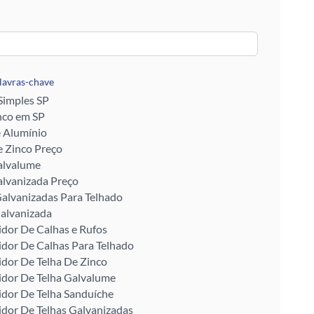
alavras-chave
 Simples SP
nco em SP
e Alumínio
 Zinco Preço
alvalume
alvanizada Preço
alvanizadas Para Telhado
alvanizada
idor De Calhas e Rufos
idor De Calhas Para Telhado
idor De Telha De Zinco
idor De Telha Galvalume
idor De Telha Sanduíche
idor De Telhas Galvanizadas