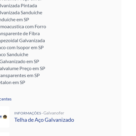
lvanizada Pintada
lvanizada Sanduíche
nduíche em SP
rmoacustica com Forro
ansparente de Fibra
apezoidal Galvanizada
nco com Isopor em SP
nco Sanduíche
 Galvanizado em SP
Galvalume Preço em SP
ransparentes em SP
talon em SP
ra Telhado
Enrijecido
centes
 Telha de Zinco
ra para Telhado
Galvanofer
INFORMAÇÕES -
ra Muro
Telha de Aço Galvanizado
alvanizada Preço M2
pada