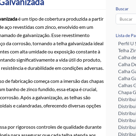
 Galvanizada
Buscar
lvanizada
é um tipo de cobertura produzida a partir
de aço revestidas com zinco, envolvido em um
hamado de galvanização. Esse revestimento
Lista de P
ço da corrosão, tornando a telha galvanizada ideal
Perfil U
Telha Zi
ntes com alta umidade ou exposição constante à
Calha d
ntando significativamente a vida útil do produto,
Calha De
 resistência e durabilidade em condições adversas.
Calha G
Calha G
so de fabricação começa com a imersão das chapas
Calhas G
m banho de zinco fundido, essa etapa é crucial,
Chapa G
corrosão. Após a galvanização, as telhas são
Distribu
idais e calandradas, oferecendo diversas opções
Distribu
Distribu
Distribu
assa por rigorosos controles de qualidade durante
Distribu
Distribu
logia para assegurar que cada telha atenda aos