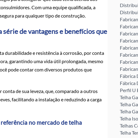
Distribu
 consulmidores. Com uma equipe qualificada, a
Distribu
e segura para qualquer tipo de construção.
Fabrican
Fabrican
 série de vantagens e benefícios que
Fabrican
Fabrican
Fabrican
a durabilidade e resistência à corrosão, por conta
Fabrican
ora, garantindo uma vida útil prolongada, mesmo
Fabrican
Fabrican
você pode contar com diversos produtos que
Fábrica 
Fábrica 
Perfil 
 conta de sua leveza, que, comparado a outros
Telha G
eves, facilitando a instalação e reduzindo a carga
Telha Ga
Telha Ga
Telha Is
 referência no mercado de telha
Telhas C
Telha Te