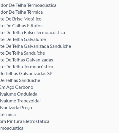
idor De Telha Termoacústica
idor De Telha Térmica
te De Brise Metálico
te De Calhas E Rufos
te De Telha Falso Termoacústica
te De Telha Galvalume
te De Telha Galvanizada Sanduíche
te De Telha Sanduíche
te De Telhas Galvanizadas
te De Telha Termoacústica
De Telhas Galvanizadas SP
De Telhas Sanduíche
U Em Aço Carbono
alvalume Ondulada
lvalume Trapezoidal
lvanizada Preço
otérmica
om Pintura Eletrostática
rmoacústica