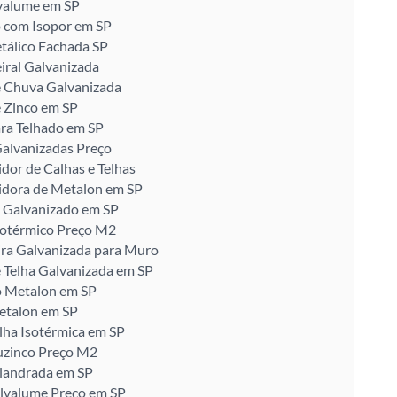
valume em SP
 com Isopor em SP
tálico Fachada SP
iral Galvanizada
e Chuva Galvanizada
 Zinco em SP
ra Telhado em SP
alvanizadas Preço
idor de Calhas e Telhas
idora de Metalon em SP
 Galvanizado em SP
sotérmico Preço M2
ira Galvanizada para Muro
 Telha Galvanizada em SP
o Metalon em SP
etalon em SP
lha Isotérmica em SP
uzinco Preço M2
alandrada em SP
alvalume Preço em SP