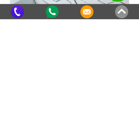
Fábrica De Telhas Sanduíche
Criado em 22/05/2026
Veja também em outras regiões
Telha Em Fibra de Vidro em Cibratel
Telha Em Fibra de Vidro em
II
Indaiatuba
Telha Em Fibra de Vidro em Santa
Telha Em Fibra de Vidro no Parque
Gertrudes
Bom Retiro
Telha Em Fibra de Vidro na Vila São
Telha Em Fibra de Vidro em Costa
Lúcio
Bela