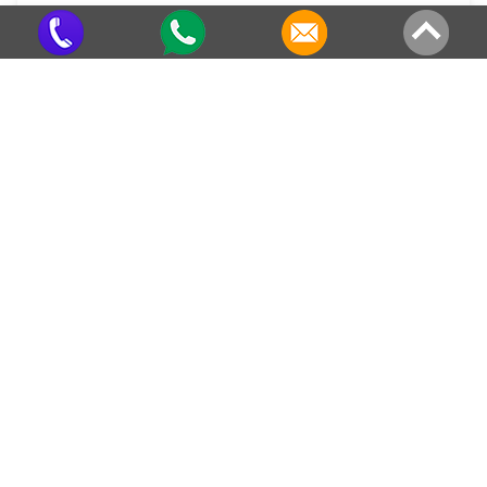
Calha para Telhado em SP
Criado em 22/05/2026
Veja também em outras regiões
Telha de Aço Preço no Conjunto
Telha de Aço Preço em Solemar
Antônio Mastrocola
Telha de Aço Preço em 28
Telha de Aço Preço na Cidade
Tiradentes
Telha de Aço Preço em Cerqueira
Telha de Aço Preço na Vila Nossa
César
Senhora Aparecida