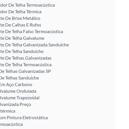
idor De Telha Termoacústica
idor De Telha Térmica
te De Brise Metálico
te De Calhas E Rufos
te De Telha Falso Termoacústica
te De Telha Galvalume
te De Telha Galvanizada Sanduíche
te De Telha Sanduíche
te De Telhas Galvanizadas
te De Telha Termoacústica
De Telhas Galvanizadas SP
De Telhas Sanduíche
U Em Aço Carbono
alvalume Ondulada
lvalume Trapezoidal
lvanizada Preço
otérmica
om Pintura Eletrostática
rmoacústica