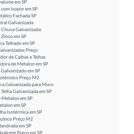
valume em SP
 com Isopor em SP
tálico Fachada SP
iral Galvanizada
e Chuva Galvanizada
 Zinco em SP
ra Telhado em SP
alvanizadas Preço
idor de Calhas e Telhas
idora de Metalon em SP
 Galvanizado em SP
sotérmico Preço M2
ira Galvanizada para Muro
 Telha Galvanizada em SP
o Metalon em SP
etalon em SP
lha Isotérmica em SP
uzinco Preço M2
alandrada em SP
alvalume Preço em SP