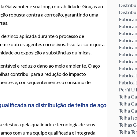
Distribu
da Galvanofer é sua longa durabilidade. Graças ao
Distribu
eção robusta contra a corrosão, garantindo uma
Fabrican
sas.
Fabrican
Fabrican
 de zinco aplicada durante o processo de
Fabrican
em e outros agentes corrosivos. Isso faz com que a
Fabrican
umidade ou exposição a substâncias químicas.
Fabrican
Fabrican
tentável e reduz o dano ao meio ambiente. O aço
Fabrican
telhas contribui para a redução do impacto
Fábrica 
equentes e, consequentemente, o consumo de
Fábrica 
Perfil 
Telha G
Telha Ga
alificada na distribuição de telha de aço
Telha Ga
Telha Is
e destaca pela qualidade e tecnologia de seus
Telhas C
Telha Te
hamos com uma equipe qualificada e integrada,