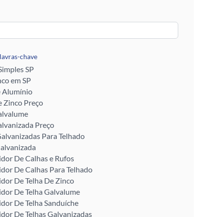
alavras-chave
 Simples SP
nco em SP
e Alumínio
 Zinco Preço
alvalume
alvanizada Preço
alvanizadas Para Telhado
alvanizada
idor De Calhas e Rufos
idor De Calhas Para Telhado
idor De Telha De Zinco
idor De Telha Galvalume
idor De Telha Sanduíche
idor De Telhas Galvanizadas