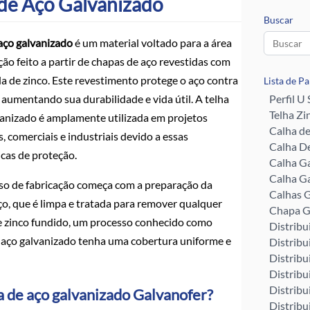
 de Aço Galvanizado
Buscar
 aço galvanizado
é um material voltado para a área
ão feito a partir de chapas de aço revestidas com
 de zinco. Este revestimento protege o aço contra
Lista de P
 aumentando sua durabilidade e vida útil. A telha
Perfil U
Telha Zi
vanizado é amplamente utilizada em projetos
Calha d
s, comerciais e industriais devido a essas
Calha De
icas de proteção.
Calha G
Calha G
so de fabricação começa com a preparação da
Calhas G
ço, que é limpa e tratada para remover qualquer
Chapa G
e zinco fundido, um processo conhecido como
Distribu
e aço galvanizado tenha uma cobertura uniforme e
Distribu
Distribu
Distribu
Distribu
a de aço galvanizado Galvanofer?
Distribu