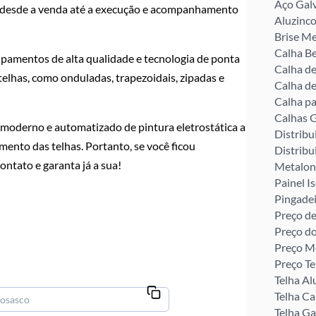
Aço Gal
o, desde a venda até a execução e acompanhamento
Aluzinco
Brise Me
Calha Be
pamentos de alta qualidade e tecnologia de ponta
Calha d
telhas, como onduladas, trapezoidais, zipadas e
Calha de
Calha pa
Calhas G
 moderno e automatizado de pintura eletrostática a
Distribu
mento das telhas. Portanto, se você ficou
Distribu
ontato e garanta já a sua!
Metalon
Painel I
Pingade
Preço de
Preço d
Preço M
Preço Te
Telha Al
Telha C
Telha G