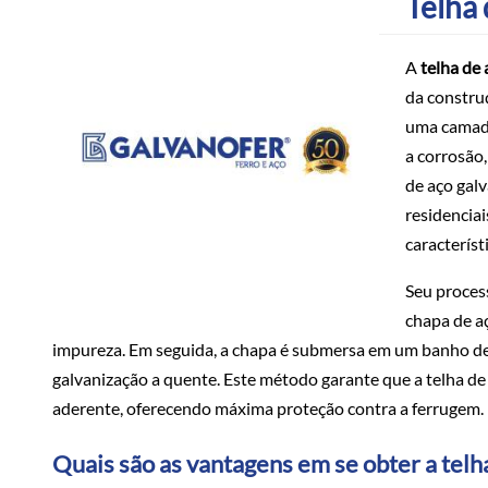
Telha
A
telha de
da construç
uma camada
a corrosão,
de aço gal
residenciai
característ
Seu proces
chapa de a
impureza. Em seguida, a chapa é submersa em um banho d
galvanização a quente. Este método garante que a telha d
aderente, oferecendo máxima proteção contra a ferrugem.
Quais são as vantagens em se obter a telh