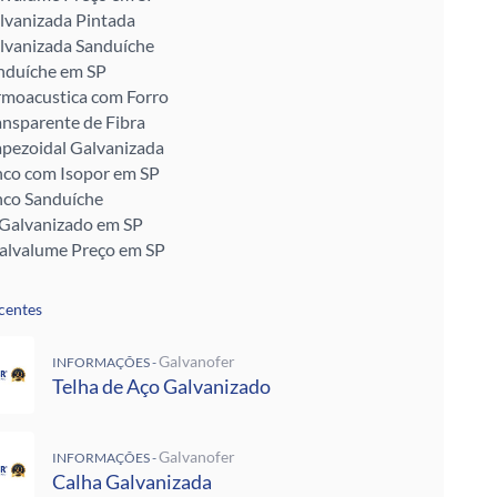
lvanizada Pintada
lvanizada Sanduíche
nduíche em SP
rmoacustica com Forro
ansparente de Fibra
apezoidal Galvanizada
nco com Isopor em SP
nco Sanduíche
 Galvanizado em SP
Galvalume Preço em SP
ransparentes em SP
talon em SP
centes
ra Telhado
Enrijecido
Galvanofer
INFORMAÇÕES -
 Telha de Zinco
Telha de Aço Galvanizado
ra para Telhado
ra Muro
alvanizada Preço M2
Galvanofer
INFORMAÇÕES -
pada
Calha Galvanizada