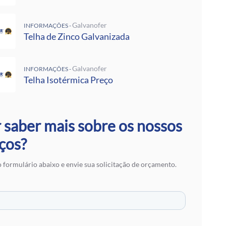
 Rufos
 Calha Galvanizada
Galvanofer
INFORMAÇÕES -
alvanizadas Preço Por Metro
Telha de Zinco Galvanizada
e Metalon
Galvalume Preço M2
 Termoacústico
Galvanofer
INFORMAÇÕES -
lvanizada
Telha Isotérmica Preço
 Zinco Galvanizada
 Aço Galvanizado
alvanizada
otérmica Preço
 saber mais sobre os nossos
Isotérmicos
ços?
alvalume
e Aço Galvanizado
 formulário abaixo e envie sua solicitação de orçamento.
 Zinco para Telhado
 Fibra de Vidro
 Aço
ranslúcidas
ra de Zinco
 em SP