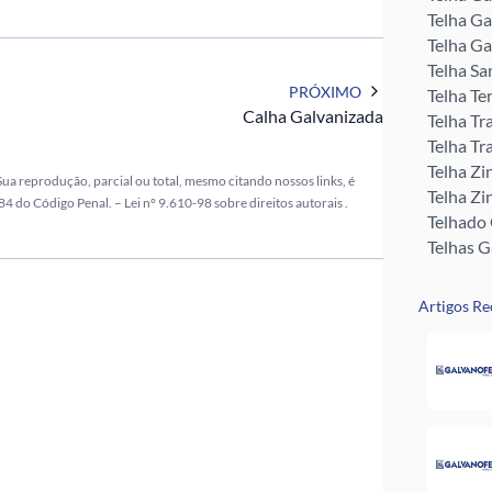
Telha Ga
Telha Ga
Telha Sa
PRÓXIMO
Telha Te
Calha Galvanizada
Telha Tr
Telha Tr
Telha Zi
ua reprodução, parcial ou total, mesmo citando nossos links, é
Telha Zi
 184 do Código Penal. –
Lei n° 9.610-98 sobre direitos autorais
.
Telhado
Telhas 
Telhas T
Tubo Me
Artigos Re
Rufos pa
Perfil U 
Valor da
Pingadei
Rufo pa
Telha G
Telha Zi