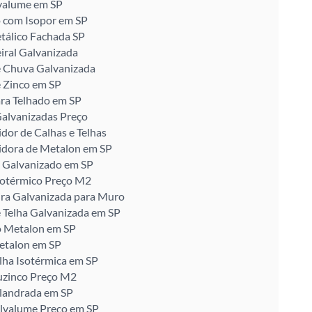
valume em SP
 com Isopor em SP
tálico Fachada SP
iral Galvanizada
e Chuva Galvanizada
 Zinco em SP
ra Telhado em SP
alvanizadas Preço
idor de Calhas e Telhas
idora de Metalon em SP
 Galvanizado em SP
sotérmico Preço M2
ira Galvanizada para Muro
 Telha Galvanizada em SP
o Metalon em SP
etalon em SP
lha Isotérmica em SP
uzinco Preço M2
alandrada em SP
alvalume Preço em SP