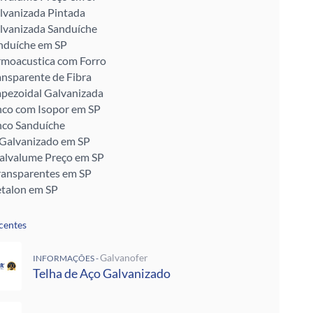
lvanizada Pintada
lvanizada Sanduíche
nduíche em SP
rmoacustica com Forro
ansparente de Fibra
apezoidal Galvanizada
nco com Isopor em SP
nco Sanduíche
 Galvanizado em SP
Galvalume Preço em SP
ransparentes em SP
talon em SP
ra Telhado
Enrijecido
centes
 Telha de Zinco
ra para Telhado
Galvanofer
INFORMAÇÕES -
ra Muro
Telha de Aço Galvanizado
alvanizada Preço M2
pada