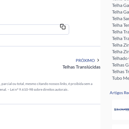
Telha Ga
Telha Ga
Telha Sa
Telha Te
Telha Tr
Telha Tr
Telha Zi
Telha Zi
Telhado
PRÓXIMO
Telhas 
Telhas Translúcidas
Telhas T
Tubo Me
 parcial ou total, mesmo citando nossos links, é proibida sem a
Rufos pa
enal. –
Lei n° 9.610-98 sobre direitos autorais
.
Perfil U 
Artigos Re
Valor da
Pingadei
Rufo pa
Telha G
Telha Zi