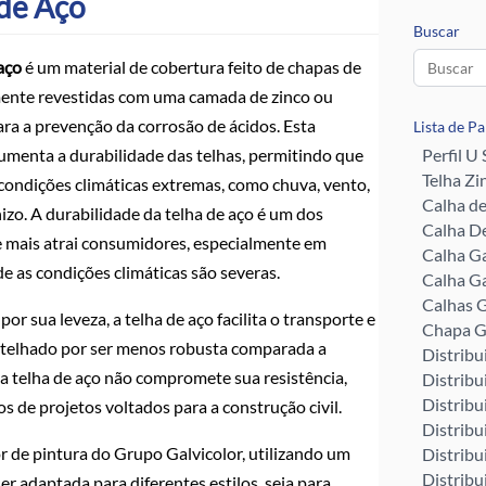
 de Aço
Buscar
aço
é um material de cobertura feito de chapas de
mente revestidas com uma camada de zinco ou
ara a prevenção da corrosão de ácidos. Esta
Lista de P
umenta a durabilidade das telhas, permitindo que
Perfil U
Telha Zi
 condições climáticas extremas, como chuva, vento,
Calha d
izo. A durabilidade da telha de aço é um dos
Calha De
e mais atrai consumidores, especialmente em
Calha G
e as condições climáticas são severas.
Calha G
Calhas G
or sua leveza, a telha de aço facilita o transporte e
Chapa G
o telhado por ser menos robusta comparada a
Distribu
da telha de aço não compromete sua resistência,
Distribu
Distribu
s de projetos voltados para a construção civil.
Distribu
r de pintura do Grupo Galvicolor, utilizando um
Distribu
Distribu
r adaptada para diferentes estilos, seja para