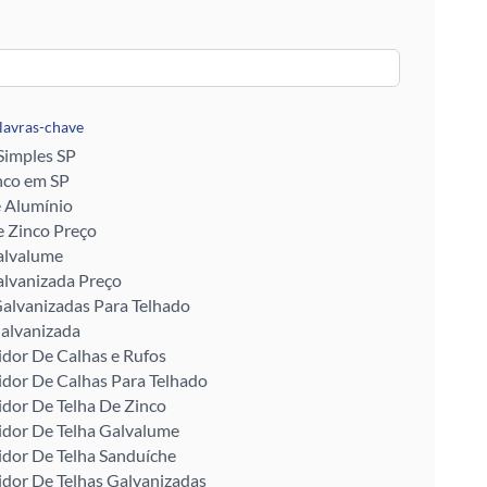
alavras-chave
 Simples SP
nco em SP
e Alumínio
 Zinco Preço
alvalume
alvanizada Preço
alvanizadas Para Telhado
alvanizada
idor De Calhas e Rufos
idor De Calhas Para Telhado
idor De Telha De Zinco
idor De Telha Galvalume
idor De Telha Sanduíche
idor De Telhas Galvanizadas