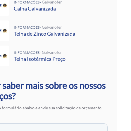
 Rufos
Galvanofer
INFORMAÇÕES -
Calha Galvanizada
 Calha Galvanizada
alvanizadas Preço Por Metro
e Metalon
Galvanofer
INFORMAÇÕES -
Galvalume Preço M2
Telha de Zinco Galvanizada
 Termoacústico
lvanizada
 Zinco Galvanizada
Galvanofer
INFORMAÇÕES -
 Aço Galvanizado
Telha Isotérmica Preço
alvanizada
otérmica Preço
Isotérmicos
alvalume
 saber mais sobre os nossos
e Aço Galvanizado
ços?
 Zinco para Telhado
 Fibra de Vidro
 formulário abaixo e envie sua solicitação de orçamento.
 Aço
ranslúcidas
ra de Zinco
 em SP