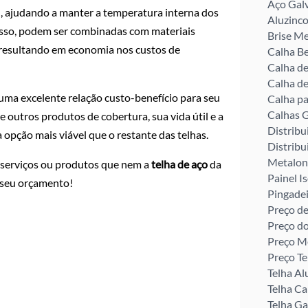
Aço Gal
ol, ajudando a manter a temperatura interna dos
Aluzinco
isso, podem ser combinadas com materiais
Brise Me
, resultando em economia nos custos de
Calha Be
Calha d
Calha de
uma excelente relação custo-benefício para seu
Calha pa
Calhas G
 outros produtos de cobertura, sua vida útil e a
Distribu
opção mais viável que o restante das telhas.
Distribu
Metalon
s serviços ou produtos que nem a
telha de aço
da
Painel I
 seu orçamento!
Pingade
Preço de
Preço d
Preço M
Preço Te
Telha Al
Telha C
Telha G