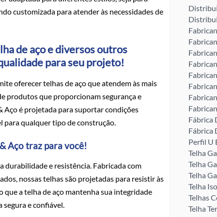
Distribu
sendo customizada para atender às necessidades de
Distribu
Fabrican
Fabrican
lha de aço e diversos outros
Fabrican
 qualidade para seu projeto!
Fabrican
Fabrican
ite oferecer telhas de aço que atendem às mais
Fabrican
 de produtos que proporcionam segurança e
Fabrican
Fabrican
 & Aço é projetada para suportar condições
Fábrica 
l para qualquer tipo de construção.
Fábrica 
Perfil 
& Aço traz para você!
Telha G
Telha Ga
a durabilidade e resistência. Fabricada com
Telha Ga
dos, nossas telhas são projetadas para resistir às
Telha Is
do que a telha de aço mantenha sua integridade
Telhas C
segura e confiável.
Telha Te