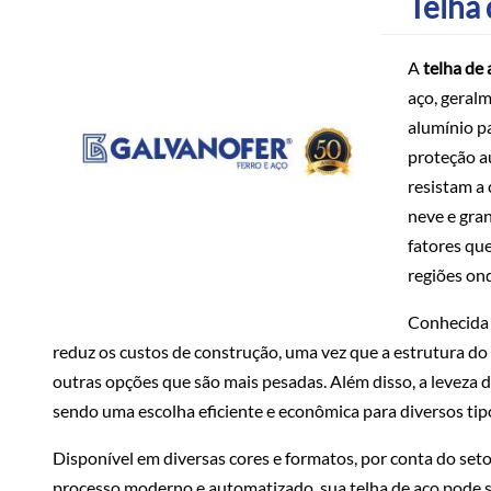
Telha
A
telha de 
aço, geral
alumínio p
proteção a
resistam a
neve e gran
fatores qu
regiões ond
Conhecida p
reduz os custos de construção, uma vez que a estrutura d
outras opções que são mais pesadas. Além disso, a leveza 
sendo uma escolha eficiente e econômica para diversos tipo
Disponível em diversas cores e formatos, por conta do seto
processo moderno e automatizado, sua telha de aço pode se