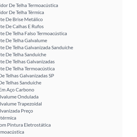
idor De Telha Termoacústica
idor De Telha Térmica
te De Brise Metálico
te De Calhas E Rufos
te De Telha Falso Termoacústica
te De Telha Galvalume
te De Telha Galvanizada Sanduíche
te De Telha Sanduíche
te De Telhas Galvanizadas
te De Telha Termoacústica
De Telhas Galvanizadas SP
De Telhas Sanduíche
U Em Aço Carbono
alvalume Ondulada
lvalume Trapezoidal
lvanizada Preço
otérmica
om Pintura Eletrostática
rmoacústica