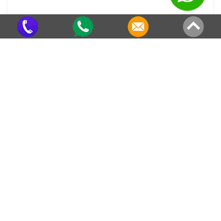
Calhas e Rufos
Criado em 22/05/2026
Veja também em outras regiões
Rufo para Muro em Pimentas
Rufo para Muro em Imperial
Rufo para Muro em Santa Cecília
Rufo para Muro em Nossa Senhora
do Sion