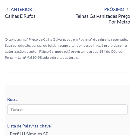
ANTERIOR
PRÓXIMO
Calhas E Rufos
Telhas Galvanizadas Preço
Por Metro
O texto acima "Preço de Calha Galvanizada em Paulínia" é de direito reservado.
Sua reprodução, parcial ou total, mesmo citando nossos links, é proibida sem a
autorização do autor. Plágio é crime e está previsto no artigo 184 do Código
Penal. –
Lei n° 9.610-98 sobre direitos autorais
.
Buscar
Lista de Palavras-chave
Perfil U Simples SP