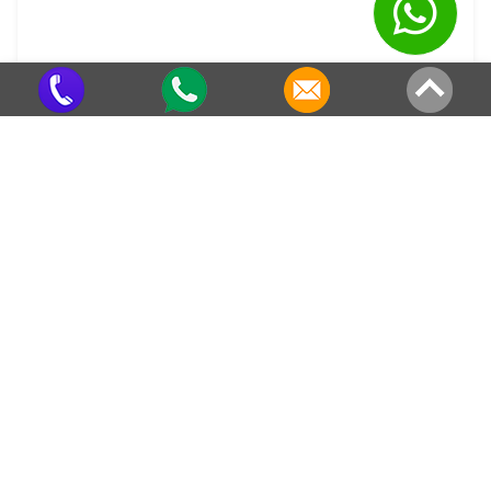
Distribuidora de Metalon em SP
Criado em 22/05/2026
Veja também em outras regiões
Preço de Calha Galvanizada no
Preço de Calha Galvanizada em
Residencial Vale do Sol
Paraguaçu Paulista
Preço de Calha Galvanizada em
Preço de Calha Galvanizada em
Gastão Vidigal
Lorena
Preço de Calha Galvanizada em
Preço de Calha Galvanizada em
Francisco Morato
Barueri