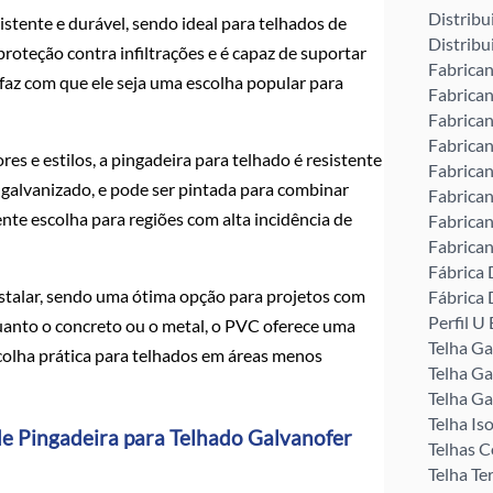
Distribu
stente e durável, sendo ideal para telhados de
Distribu
proteção contra infiltrações e é capaz de suportar
Fabrican
 faz com que ele seja uma escolha popular para
Fabrican
Fabrican
Fabrican
res e estilos, a pingadeira para telhado é resistente
Fabrican
 galvanizado, e pode ser pintada para combinar
Fabrican
ente escolha para regiões com alta incidência de
Fabrican
Fabrican
Fábrica 
nstalar, sendo uma ótima opção para projetos com
Fábrica 
Perfil 
quanto o concreto ou o metal, o PVC oferece uma
Telha G
colha prática para telhados em áreas menos
Telha Ga
Telha Ga
Telha Is
e Pingadeira para Telhado Galvanofer
Telhas C
Telha Te