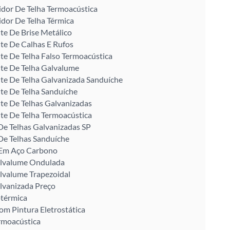
idor De Telha Termoacústica
idor De Telha Térmica
te De Brise Metálico
te De Calhas E Rufos
te De Telha Falso Termoacústica
te De Telha Galvalume
te De Telha Galvanizada Sanduíche
te De Telha Sanduíche
te De Telhas Galvanizadas
te De Telha Termoacústica
De Telhas Galvanizadas SP
De Telhas Sanduíche
U Em Aço Carbono
alvalume Ondulada
lvalume Trapezoidal
lvanizada Preço
otérmica
om Pintura Eletrostática
rmoacústica