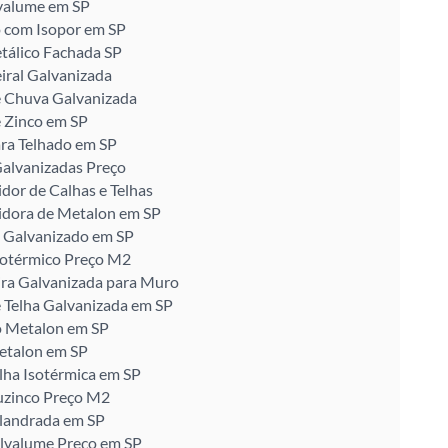
valume em SP
 com Isopor em SP
tálico Fachada SP
iral Galvanizada
e Chuva Galvanizada
 Zinco em SP
ra Telhado em SP
alvanizadas Preço
idor de Calhas e Telhas
idora de Metalon em SP
 Galvanizado em SP
sotérmico Preço M2
ira Galvanizada para Muro
 Telha Galvanizada em SP
o Metalon em SP
etalon em SP
lha Isotérmica em SP
uzinco Preço M2
alandrada em SP
alvalume Preço em SP