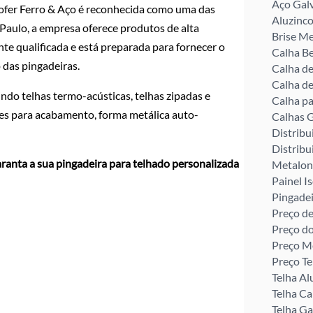
Aço Gal
ofer Ferro & Aço é reconhecida como uma das
Aluzinco
Paulo, a empresa oferece produtos de alta
Brise Me
te qualificada e está preparada para fornecer o
Calha Be
 das pingadeiras.
Calha d
Calha de
do telhas termo-acústicas, telhas zipadas e
Calha pa
ates para acabamento, forma metálica auto-
Calhas G
Distribu
Distribu
ranta a sua pingadeira para telhado personalizada
Metalon
Painel I
Pingade
Preço de
Preço d
Preço M
Preço Te
Telha Al
Telha C
Telha G