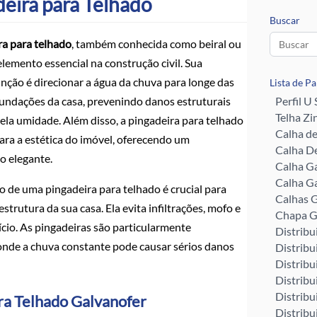
eira para Telhado
Buscar
ra para telhado
, também conhecida como beiral ou
elemento essencial na construção civil. Sua
unção é direcionar a água da chuva para longe das
Lista de P
fundações da casa, prevenindo danos estruturais
Perfil U
Telha Zi
ela umidade. Além disso, a pingadeira para telhado
Calha d
ara a estética do imóvel, oferecendo um
Calha De
 elegante.
Calha G
Calha G
o de uma pingadeira para telhado é crucial para
Calhas G
estrutura da sua casa. Ela evita infiltrações, mofo e
Chapa G
ício. As pingadeiras são particularmente
Distribu
 onde a chuva constante pode causar sérios danos
Distribu
Distribu
Distribu
Distribu
ra Telhado Galvanofer
Distribu