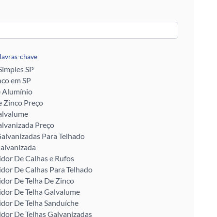
alavras-chave
 Simples SP
nco em SP
e Alumínio
 Zinco Preço
alvalume
alvanizada Preço
alvanizadas Para Telhado
alvanizada
idor De Calhas e Rufos
idor De Calhas Para Telhado
idor De Telha De Zinco
idor De Telha Galvalume
idor De Telha Sanduíche
idor De Telhas Galvanizadas