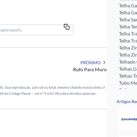
Telha Ga
Telha Ga
Telha Sa
Telha Te
Telha Tr
Telha Tr
Telha Zi
Telha Zi
Telhado
PRÓXIMO
Telhas 
Rufo Para Muro
Telhas T
Tubo Me
do. Sua reprodução, parcial ou total, mesmo citando nossos links, é
Rufos pa
 184 do Código Penal. –
Lei n° 9.610-98 sobre direitos autorais
.
Perfil U 
Artigos Re
Valor da
Pingadei
Rufo pa
Telha G
Telha Zi