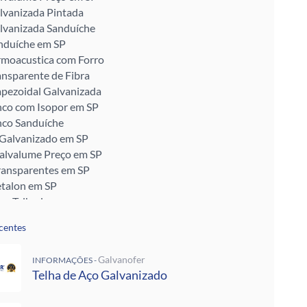
lvanizada Pintada
lvanizada Sanduíche
nduíche em SP
rmoacustica com Forro
ansparente de Fibra
apezoidal Galvanizada
nco com Isopor em SP
nco Sanduíche
 Galvanizado em SP
Galvalume Preço em SP
ransparentes em SP
talon em SP
ra Telhado
Enrijecido
centes
 Telha de Zinco
ra para Telhado
Galvanofer
INFORMAÇÕES -
ra Muro
Telha de Aço Galvanizado
alvanizada Preço M2
pada