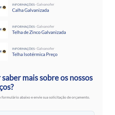
 Rufos
Galvanofer
INFORMAÇÕES -
 Calha Galvanizada
Calha Galvanizada
alvanizadas Preço Por Metro
e Metalon
Galvalume Preço M2
Galvanofer
INFORMAÇÕES -
 Termoacústico
Telha de Zinco Galvanizada
lvanizada
 Zinco Galvanizada
Galvanofer
 Aço Galvanizado
INFORMAÇÕES -
Telha Isotérmica Preço
alvanizada
otérmica Preço
Isotérmicos
alvalume
 saber mais sobre os nossos
e Aço Galvanizado
 Zinco para Telhado
ços?
 Fibra de Vidro
 Aço
 formulário abaixo e envie sua solicitação de orçamento.
ranslúcidas
ra de Zinco
 em SP