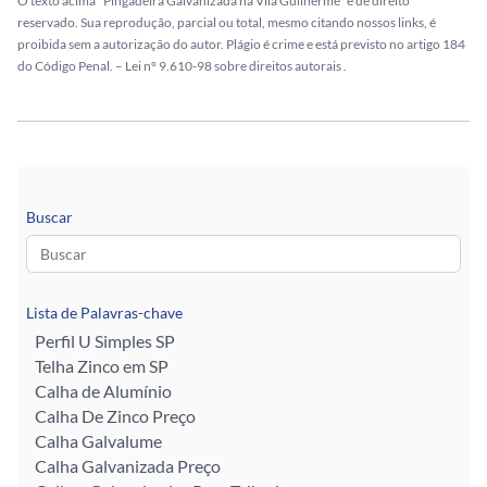
O texto acima "Pingadeira Galvanizada na Vila Guilherme" é de direito
reservado. Sua reprodução, parcial ou total, mesmo citando nossos links, é
proibida sem a autorização do autor. Plágio é crime e está previsto no artigo 184
do Código Penal. –
Lei n° 9.610-98 sobre direitos autorais
.
Buscar
Lista de Palavras-chave
Perfil U Simples SP
Telha Zinco em SP
Calha de Alumínio
Calha De Zinco Preço
Calha Galvalume
Calha Galvanizada Preço