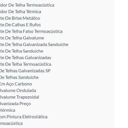
idor De Telha Termoacústica
idor De Telha Térmica
te De Brise Metálico
te De Calhas E Rufos
te De Telha Falso Termoacústica
te De Telha Galvalume
te De Telha Galvanizada Sanduíche
te De Telha Sanduíche
te De Telhas Galvanizadas
te De Telha Termoacústica
De Telhas Galvanizadas SP
De Telhas Sanduíche
U Em Aço Carbono
alvalume Ondulada
lvalume Trapezoidal
lvanizada Preço
otérmica
om Pintura Eletrostática
rmoacústica