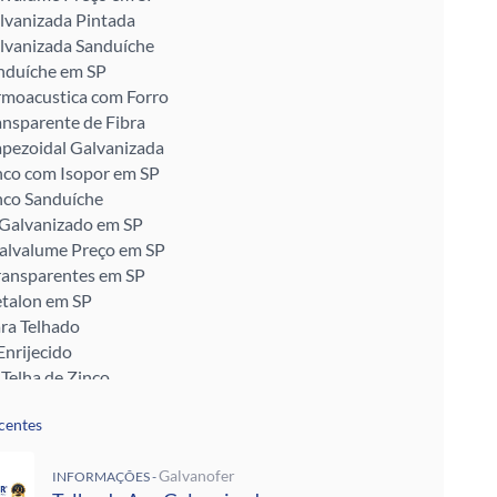
lvanizada Pintada
lvanizada Sanduíche
nduíche em SP
rmoacustica com Forro
ansparente de Fibra
apezoidal Galvanizada
nco com Isopor em SP
nco Sanduíche
 Galvanizado em SP
Galvalume Preço em SP
ransparentes em SP
talon em SP
ra Telhado
Enrijecido
 Telha de Zinco
ra para Telhado
centes
ra Muro
alvanizada Preço M2
Galvanofer
pada
INFORMAÇÕES -