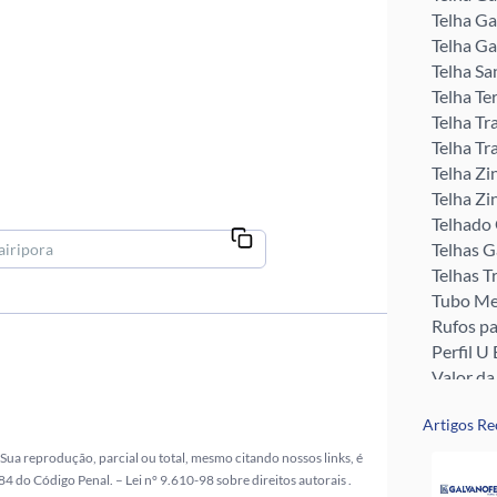
Telha Ga
Telha Ga
Telha Sa
Telha Te
Telha Tr
Telha Tr
Telha Zi
Telha Zi
Telhado
Telhas 
Telhas T
Tubo Me
Rufos pa
Perfil U 
Valor da
Pingadei
Artigos Re
Rufo pa
Telha G
Sua reprodução, parcial ou total, mesmo citando nossos links, é
Telha Zi
 184 do Código Penal. –
Lei n° 9.610-98 sobre direitos autorais
.