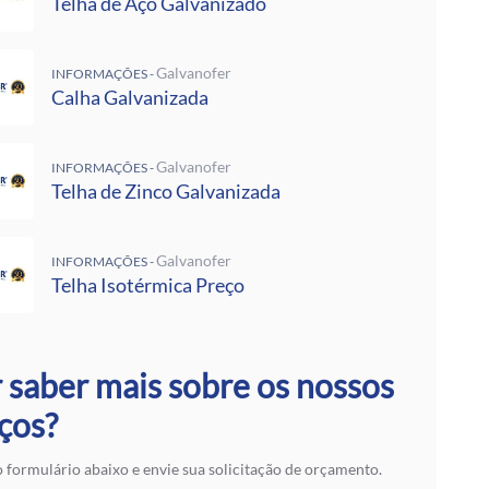
Telha de Aço Galvanizado
 Rufos
 Calha Galvanizada
alvanizadas Preço Por Metro
Galvanofer
INFORMAÇÕES -
e Metalon
Calha Galvanizada
Galvalume Preço M2
 Termoacústico
lvanizada
Galvanofer
INFORMAÇÕES -
 Zinco Galvanizada
Telha de Zinco Galvanizada
 Aço Galvanizado
alvanizada
otérmica Preço
Galvanofer
INFORMAÇÕES -
Isotérmicos
Telha Isotérmica Preço
alvalume
e Aço Galvanizado
 Zinco para Telhado
 saber mais sobre os nossos
 Fibra de Vidro
 Aço
ços?
ranslúcidas
ra de Zinco
 formulário abaixo e envie sua solicitação de orçamento.
 em SP