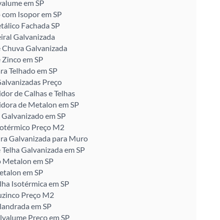
valume em SP
 com Isopor em SP
tálico Fachada SP
iral Galvanizada
e Chuva Galvanizada
 Zinco em SP
ra Telhado em SP
alvanizadas Preço
idor de Calhas e Telhas
idora de Metalon em SP
 Galvanizado em SP
sotérmico Preço M2
ira Galvanizada para Muro
 Telha Galvanizada em SP
o Metalon em SP
etalon em SP
lha Isotérmica em SP
uzinco Preço M2
alandrada em SP
alvalume Preço em SP