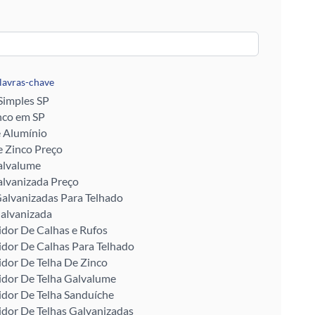
alavras-chave
 Simples SP
nco em SP
e Alumínio
 Zinco Preço
alvalume
alvanizada Preço
alvanizadas Para Telhado
alvanizada
idor De Calhas e Rufos
idor De Calhas Para Telhado
idor De Telha De Zinco
idor De Telha Galvalume
idor De Telha Sanduíche
idor De Telhas Galvanizadas