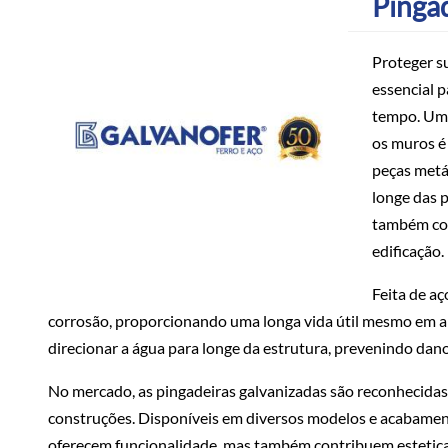
Pinga
Proteger su
essencial p
tempo. Uma 
os muros é 
peças metá
longe das 
também con
edificação.
Feita de aç
corrosão, proporcionando uma longa vida útil mesmo em am
direcionar a água para longe da estrutura, prevenindo da
No mercado, as pingadeiras galvanizadas são reconhecidas 
construções. Disponíveis em diversos modelos e acabamen
oferecem funcionalidade, mas também contribuem esteticam