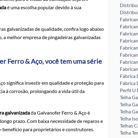
Distribu
ada
é uma escolha popular devido à sua
Distribu
Fabrican
Fabrican
ras galvanizadas de qualidade, confira logo abaixo
Fabrican
ço, a melhor empresa de pingadeiras galvanizadas
Fabrican
Fabrican
Fabrican
er Ferro & Aço, você tem uma série
Fabrican
Fabrican
Fábrica 
o significa investir em qualidade e proteção para
Fábrica 
Perfil 
ia à corrosão, prolongando a vida útil da
Telha G
Telha Ga
Telha Ga
ra galvanizada
da Galvanofer Ferro & Aço é
Telha Is
a longo prazo. Com baixa necessidade de reparos e
Telhas C
-benefício para proprietários e construtores.
Telha Te