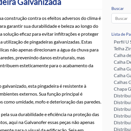
deira Galvanizada
Buscar
a construção contra os efeitos adversos do clima é
ara garantir sua durabilidade e beleza ao longo do
solução eficaz para evitar infiltrações e proteger
Lista de P
a utilização de pingadeiras galvanizadas. Estas
Perfil U
Telha Zi
licas não apenas direcionam a água da chuva para
Calha d
paredes, prevenindo danos estruturais, mas
Calha De
tribuem esteticamente para o acabamento da
Calha G
Calha G
Calhas G
o galvanizado, esta pingadeira é resistente à
Chapa G
bientes externos. Sua função principal é
Distribu
nos como umidade, mofo e deterioração das paredes.
Distribu
Distribu
pela sua durabilidade e eficiência na proteção das
Distribu
tos, aqui na Galvanofer essas peças não apenas
Distribu
Distribu
ente para o visual da edificação. Seja em