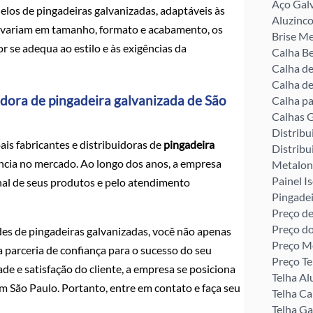
Aço Gal
los de pingadeiras galvanizadas, adaptáveis às
Aluzinco
e variam em tamanho, formato e acabamento, os
Brise Me
r se adequa ao estilo e às exigências da
Calha Be
Calha d
Calha de
uidora de pingadeira galvanizada de São
Calha pa
Calhas G
Distribu
is fabricantes e distribuidoras de
pingadeira
Distribu
ncia no mercado. Ao longo dos anos, a empresa
Metalon
Painel I
nal de seus produtos e pelo atendimento
Pingade
Preço de
Preço d
des de pingadeiras galvanizadas, você não apenas
Preço M
parceria de confiança para o sucesso do seu
Preço Te
e e satisfação do cliente, a empresa se posiciona
Telha Al
m São Paulo. Portanto, entre em contato e faça seu
Telha C
Telha G