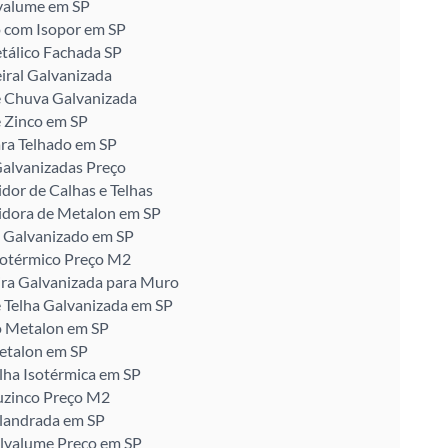
valume em SP
 com Isopor em SP
tálico Fachada SP
iral Galvanizada
e Chuva Galvanizada
 Zinco em SP
ra Telhado em SP
alvanizadas Preço
idor de Calhas e Telhas
idora de Metalon em SP
 Galvanizado em SP
sotérmico Preço M2
ira Galvanizada para Muro
 Telha Galvanizada em SP
o Metalon em SP
etalon em SP
lha Isotérmica em SP
uzinco Preço M2
alandrada em SP
alvalume Preço em SP