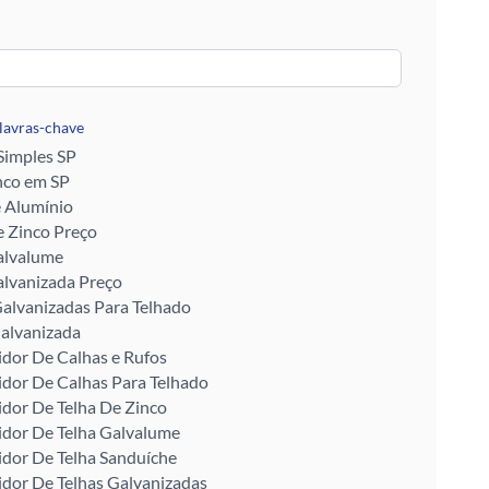
alavras-chave
 Simples SP
nco em SP
e Alumínio
 Zinco Preço
alvalume
alvanizada Preço
alvanizadas Para Telhado
alvanizada
idor De Calhas e Rufos
idor De Calhas Para Telhado
idor De Telha De Zinco
idor De Telha Galvalume
idor De Telha Sanduíche
idor De Telhas Galvanizadas