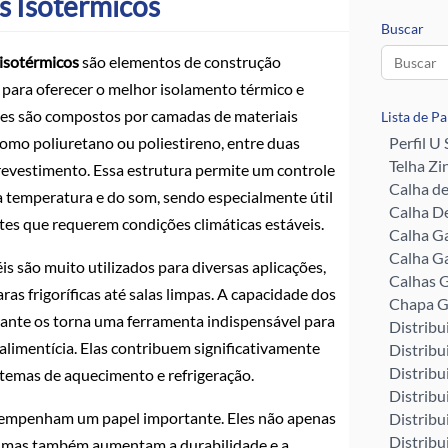
s Isotérmicos
Buscar
 isotérmicos
são elementos de construção
 para oferecer o melhor isolamento térmico e
Eles são compostos por camadas de materiais
Lista de P
como poliuretano ou poliestireno, entre duas
Perfil U
Telha Zi
revestimento. Essa estrutura permite um controle
Calha d
da temperatura e do som, sendo especialmente útil
Calha De
es que requerem condições climáticas estáveis.
Calha G
Calha G
is são muito utilizados para diversas aplicações,
Calhas G
as frigoríficas até salas limpas. A capacidade dos
Chapa G
tante os torna uma ferramenta indispensável para
Distribu
 alimentícia. Elas contribuem significativamente
Distribu
Distribu
istemas de aquecimento e refrigeração.
Distribu
desempenham um papel importante. Eles não apenas
Distribu
Distribu
o, mas também aumentam a durabilidade e a