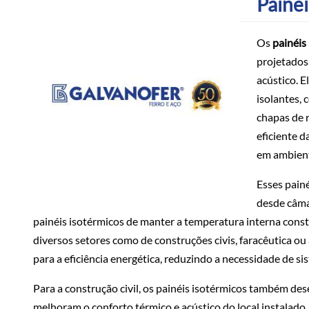
Painéi
Os
painéis
projetados
acústico. 
isolantes, 
chapas de 
eficiente 
em ambient
Esses painé
desde câmar
painéis isotérmicos de manter a temperatura interna cons
diversos setores como de construções civis, faracêutica ou
para a eficiência energética, reduzindo a necessidade de s
Para a construção civil, os painéis isotérmicos também 
melhoram o conforto térmico e acústico do local instalad