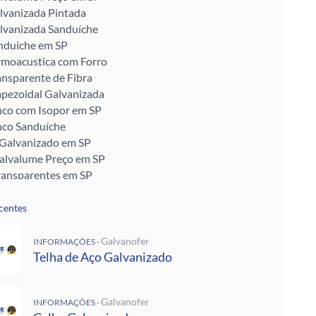
lvanizada Pintada
lvanizada Sanduíche
nduíche em SP
rmoacustica com Forro
ansparente de Fibra
apezoidal Galvanizada
nco com Isopor em SP
nco Sanduíche
 Galvanizado em SP
Galvalume Preço em SP
ransparentes em SP
talon em SP
ra Telhado
centes
Enrijecido
 Telha de Zinco
Galvanofer
INFORMAÇÕES -
ra para Telhado
Telha de Aço Galvanizado
ra Muro
alvanizada Preço M2
Galvanofer
INFORMAÇÕES -
pada