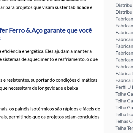
Distribu
lar para projetos que visam sustentabilidade e
Distribu
Fabrican
Fabrican
ofer Ferro & Aço garante que você
Fabrican
s
Fabrican
Fabrican
eficiência energética. Eles ajudam a manter a
Fabrican
e sistemas de aquecimento e resfriamento, o que
Fabrican
Fabrican
Fábrica 
e resistentes, suportando condições climáticas
Fábrica 
Perfil 
s que necessitam de longevidade e baixa
Telha G
Telha Ga
Telha Ga
s, os painéis isotérmicos são rápidos e fáceis de
Telha Is
orais, permitindo que os projetos sejam concluídos
Telhas C
Telha Te