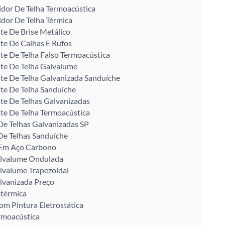
idor De Telha Termoacústica
idor De Telha Térmica
te De Brise Metálico
te De Calhas E Rufos
te De Telha Falso Termoacústica
te De Telha Galvalume
te De Telha Galvanizada Sanduíche
te De Telha Sanduíche
te De Telhas Galvanizadas
te De Telha Termoacústica
De Telhas Galvanizadas SP
De Telhas Sanduíche
U Em Aço Carbono
alvalume Ondulada
lvalume Trapezoidal
lvanizada Preço
otérmica
om Pintura Eletrostática
rmoacústica