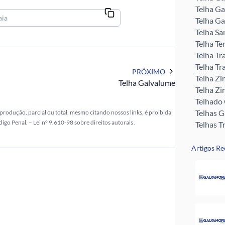
Telha Ga
Telha Ga
Telha Sa
Telha Te
Telha Tr
Telha Tr
PRÓXIMO
Telha Zi
Telha Galvalume
Telha Zi
Telhado
Telhas 
eprodução, parcial ou total, mesmo citando nossos links, é proibida
digo Penal. –
Lei n° 9.610-98 sobre direitos autorais
.
Telhas T
Tubo Me
Rufos pa
Artigos Re
Perfil U 
Valor da
Pingadei
Rufo pa
Telha G
Telha Zi