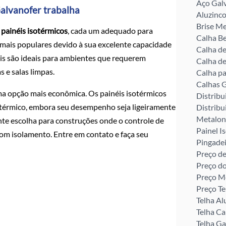
Aço Gal
Galvanofer trabalha
Aluzinco
Brise Me
e
painéis isotérmicos
, cada um adequado para
Calha Be
s mais populares devido à sua excelente capacidade
Calha d
éis são ideais para ambientes que requerem
Calha de
 e salas limpas.
Calha pa
Calhas G
uma opção mais econômica. Os painéis isotérmicos
Distribu
 térmico, embora seu desempenho seja ligeiramente
Distribu
Metalon
ente escolha para construções onde o controle de
Painel I
bom isolamento. Entre em contato e faça seu
Pingade
Preço de
Preço d
Preço M
Preço Te
Telha Al
Telha C
Telha G