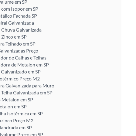
valume em SP
 com Isopor em SP
tálico Fachada SP
iral Galvanizada
e Chuva Galvanizada
 Zinco em SP
ra Telhado em SP
alvanizadas Preço
idor de Calhas e Telhas
idora de Metalon em SP
 Galvanizado em SP
sotérmico Preço M2
ira Galvanizada para Muro
 Telha Galvanizada em SP
o Metalon em SP
etalon em SP
lha Isotérmica em SP
uzinco Preço M2
alandrada em SP
alvalume Preço em SP