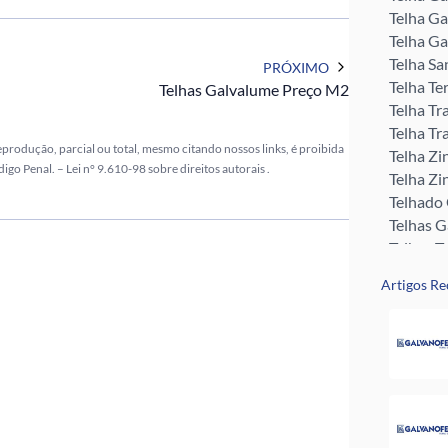
Telha Ga
Telha Ga
Telha Sa
PRÓXIMO
Telha Te
Telhas Galvalume Preço M2
Telha Tr
Telha Tr
eprodução, parcial ou total, mesmo citando nossos links, é proibida
Telha Zi
digo Penal. –
Lei n° 9.610-98 sobre direitos autorais
.
Telha Zi
Telhado
Telhas 
Telhas T
Tubo Me
Artigos Re
Rufos pa
Perfil U 
Valor da
Pingadei
Rufo pa
Telha G
Telha Zi