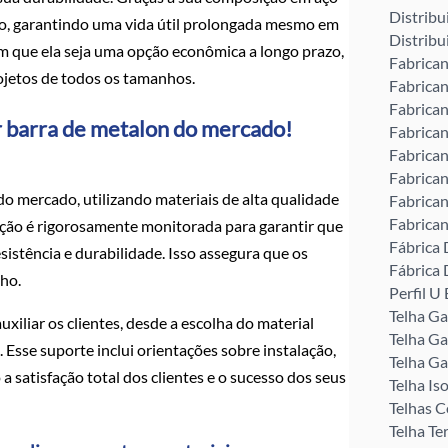
Distribu
são, garantindo uma vida útil prolongada mesmo em
Distribu
om que ela seja uma opção econômica a longo prazo,
Fabrican
ojetos de todos os tamanhos.
Fabrican
Fabrican
r barra de metalon do mercado!
Fabrican
Fabrican
Fabrican
do mercado, utilizando materiais de alta qualidade
Fabrican
Fabrican
ução é rigorosamente monitorada para garantir que
Fábrica 
istência e durabilidade. Isso assegura que os
Fábrica 
ho.
Perfil 
Telha G
xiliar os clientes, desde a escolha do material
Telha Ga
sse suporte inclui orientações sobre instalação,
Telha Ga
 a satisfação total dos clientes e o sucesso dos seus
Telha Is
Telhas C
Telha Te