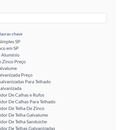
alavras-chave
 Simples SP
nco em SP
e Alumínio
 Zinco Preço
alvalume
alvanizada Preço
alvanizadas Para Telhado
alvanizada
idor De Calhas e Rufos
idor De Calhas Para Telhado
idor De Telha De Zinco
idor De Telha Galvalume
idor De Telha Sanduíche
idor De Telhas Galvanizadas