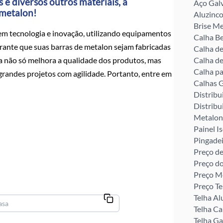
 e diversos outros materiais, a
Aço Gal
 metalon!
Aluzinco
Brise Me
em tecnologia e inovação, utilizando equipamentos
Calha Be
rante que suas barras de metalon sejam fabricadas
Calha d
ia não só melhora a qualidade dos produtos, mas
Calha de
Calha pa
andes projetos com agilidade. Portanto, entre em
Calhas G
Distribu
Distribu
Metalon
Painel I
Pingade
Preço de
Preço d
Preço M
Preço Te
Telha Al
Telha C
Telha G