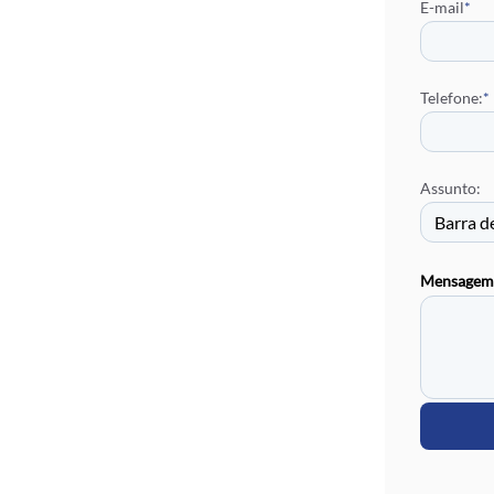
E-mail
*
Distribu
Rufo Ch
Rufo Ch
Brise Me
Telefone:
*
Telhas E
Telha de
Calha Ga
Assunto:
Pingadei
Mensagem