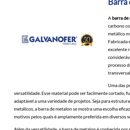
Barra
A
barra de
carbono co
metálico mu
Fabricada 
excelente 
consideráv
processo d
transversal
Uma das pri
versatilidade. Esse material pode ser facilmente cortado, 
adaptável a uma variedade de projetos. Seja para estrutura
metálicos, a barra de metalon se mostra uma escolha eficaz
motivos pelos quais é amplamente preferida em diversos s
Além da versatilidade, a barra de metalon é conhecida por