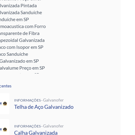
lvanizada Pintada
lvanizada Sanduíche
nduíche em SP
rmoacustica com Forro
ansparente de Fibra
apezoidal Galvanizada
nco com Isopor em SP
nco Sanduíche
 Galvanizado em SP
Galvalume Preço em SP
ransparentes em SP
talon em SP
centes
ra Telhado
Enrijecido
Galvanofer
INFORMAÇÕES -
 Telha de Zinco
Telha de Aço Galvanizado
ra para Telhado
ra Muro
alvanizada Preço M2
Galvanofer
INFORMAÇÕES -
pada
Calha Galvanizada