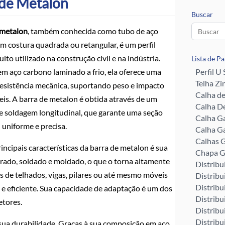
 de Metalon
Buscar
 metalon
, também conhecida como tubo de aço
m costura quadrada ou retangular, é um perfil
ito utilizado na construção civil e na indústria.
Lista de P
em aço carbono laminado a frio, ela oferece uma
Perfil U
Telha Zi
resistência mecânica, suportando peso e impacto
Calha d
eis. A barra de metalon é obtida através de um
Calha De
e soldagem longitudinal, que garante uma seção
Calha G
 uniforme e precisa.
Calha G
Calhas G
ncipais características da barra de metalon é sua
Chapa G
furado, soldado e moldado, o que o torna altamente
Distribu
s de telhados, vigas, pilares ou até mesmo móveis
Distribu
Distribu
 e eficiente. Sua capacidade de adaptação é um dos
Distribu
etores.
Distribu
Distribu
 sua durabilidade. Graças à sua composição em aço