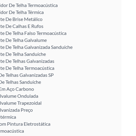
idor De Telha Termoacústica
idor De Telha Térmica
te De Brise Metálico
te De Calhas E Rufos
te De Telha Falso Termoacústica
te De Telha Galvalume
te De Telha Galvanizada Sanduíche
te De Telha Sanduíche
te De Telhas Galvanizadas
te De Telha Termoacústica
De Telhas Galvanizadas SP
De Telhas Sanduíche
U Em Aço Carbono
alvalume Ondulada
lvalume Trapezoidal
lvanizada Preço
otérmica
om Pintura Eletrostática
rmoacústica