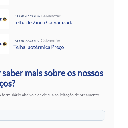
 Rufos
 Calha Galvanizada
alvanizadas Preço Por Metro
Galvanofer
INFORMAÇÕES -
e Metalon
Telha de Zinco Galvanizada
Galvalume Preço M2
 Termoacústico
Galvanofer
INFORMAÇÕES -
lvanizada
Telha Isotérmica Preço
 Zinco Galvanizada
 Aço Galvanizado
alvanizada
otérmica Preço
 saber mais sobre os nossos
Isotérmicos
alvalume
ços?
e Aço Galvanizado
 Zinco para Telhado
 formulário abaixo e envie sua solicitação de orçamento.
 Fibra de Vidro
 Aço
ranslúcidas
ra de Zinco
 em SP