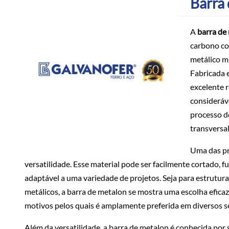
Barra
A
barra de
carbono co
metálico mu
Fabricada 
excelente 
consideráv
processo d
transversal
Uma das pri
versatilidade. Esse material pode ser facilmente cortado, 
adaptável a uma variedade de projetos. Seja para estrutura
metálicos, a barra de metalon se mostra uma escolha eficaz
motivos pelos quais é amplamente preferida em diversos s
Além da versatilidade, a barra de metalon é conhecida por