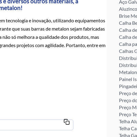
 e diversos outros materiais, a
Aço Gal
 metalon!
Aluzinco
Brise Me
em tecnologia e inovação, utilizando equipamentos
Calha Be
rante que suas barras de metalon sejam fabricadas
Calha d
ia não só melhora a qualidade dos produtos, mas
Calha de
Calha pa
andes projetos com agilidade. Portanto, entre em
Calhas G
Distribu
Distribu
Metalon
Painel I
Pingade
Preço de
Preço d
Preço M
Preço Te
Telha Al
Telha C
Telha G