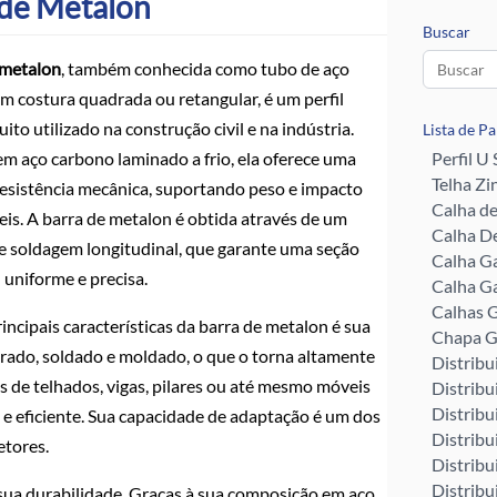
 de Metalon
Buscar
 metalon
, também conhecida como tubo de aço
m costura quadrada ou retangular, é um perfil
ito utilizado na construção civil e na indústria.
Lista de P
em aço carbono laminado a frio, ela oferece uma
Perfil U
Telha Zi
resistência mecânica, suportando peso e impacto
Calha d
eis. A barra de metalon é obtida através de um
Calha De
e soldagem longitudinal, que garante uma seção
Calha G
 uniforme e precisa.
Calha G
Calhas G
ncipais características da barra de metalon é sua
Chapa G
furado, soldado e moldado, o que o torna altamente
Distribu
s de telhados, vigas, pilares ou até mesmo móveis
Distribu
Distribu
 e eficiente. Sua capacidade de adaptação é um dos
Distribu
etores.
Distribu
Distribu
 sua durabilidade. Graças à sua composição em aço