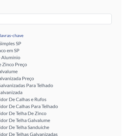
alavras-chave
 Simples SP
nco em SP
e Alumínio
 Zinco Preço
alvalume
alvanizada Preço
alvanizadas Para Telhado
alvanizada
idor De Calhas e Rufos
idor De Calhas Para Telhado
idor De Telha De Zinco
idor De Telha Galvalume
idor De Telha Sanduíche
idor De Telhas Galvanizadas