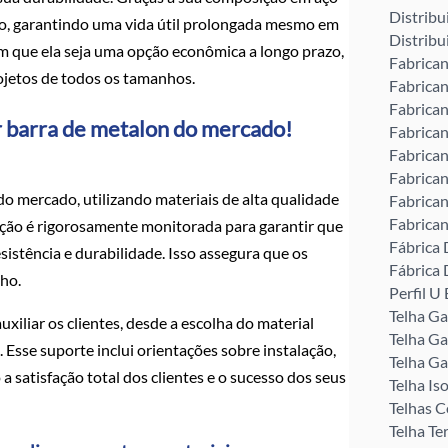
Distribu
são, garantindo uma vida útil prolongada mesmo em
Distribu
om que ela seja uma opção econômica a longo prazo,
Fabrican
ojetos de todos os tamanhos.
Fabrican
Fabrican
r barra de metalon do mercado!
Fabrican
Fabrican
Fabrican
do mercado, utilizando materiais de alta qualidade
Fabrican
Fabrican
ução é rigorosamente monitorada para garantir que
Fábrica 
istência e durabilidade. Isso assegura que os
Fábrica 
ho.
Perfil 
Telha G
xiliar os clientes, desde a escolha do material
Telha Ga
sse suporte inclui orientações sobre instalação,
Telha Ga
 a satisfação total dos clientes e o sucesso dos seus
Telha Is
Telhas C
Telha Te