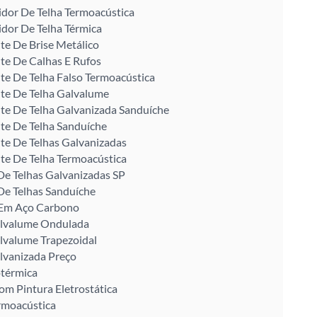
idor De Telha Termoacústica
idor De Telha Térmica
te De Brise Metálico
te De Calhas E Rufos
te De Telha Falso Termoacústica
te De Telha Galvalume
te De Telha Galvanizada Sanduíche
te De Telha Sanduíche
te De Telhas Galvanizadas
te De Telha Termoacústica
De Telhas Galvanizadas SP
De Telhas Sanduíche
U Em Aço Carbono
alvalume Ondulada
lvalume Trapezoidal
lvanizada Preço
otérmica
om Pintura Eletrostática
rmoacústica