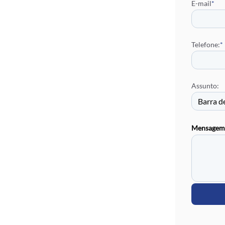
E-mail
*
Distribu
Rufo Ch
Rufo Ch
Brise Me
Telefone:
*
Telhas E
Telha de
Calha Ga
Assunto:
Pingadei
Mensagem