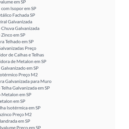
valume em SP
 com Isopor em SP
tálico Fachada SP
iral Galvanizada
e Chuva Galvanizada
 Zinco em SP
ra Telhado em SP
alvanizadas Preço
idor de Calhas e Telhas
idora de Metalon em SP
 Galvanizado em SP
sotérmico Preço M2
ira Galvanizada para Muro
 Telha Galvanizada em SP
o Metalon em SP
etalon em SP
lha Isotérmica em SP
uzinco Preço M2
alandrada em SP
alvalume Preço em SP