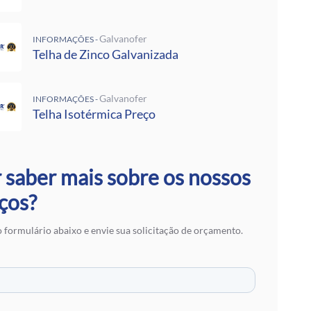
 Rufos
 Calha Galvanizada
alvanizadas Preço Por Metro
Galvanofer
INFORMAÇÕES -
e Metalon
Telha de Zinco Galvanizada
Galvalume Preço M2
 Termoacústico
Galvanofer
INFORMAÇÕES -
lvanizada
Telha Isotérmica Preço
 Zinco Galvanizada
 Aço Galvanizado
alvanizada
otérmica Preço
 saber mais sobre os nossos
Isotérmicos
alvalume
ços?
e Aço Galvanizado
 Zinco para Telhado
 formulário abaixo e envie sua solicitação de orçamento.
 Fibra de Vidro
 Aço
ranslúcidas
ra de Zinco
 em SP