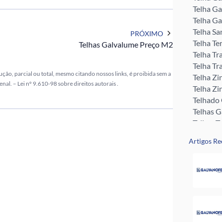
Telha Ga
Telha Ga
Telha Sa
PRÓXIMO
Telha Te
Telhas Galvalume Preço M2
Telha Tr
Telha Tr
ção, parcial ou total, mesmo citando nossos links, é proibida sem a
Telha Zi
enal. –
Lei n° 9.610-98 sobre direitos autorais
.
Telha Zi
Telhado
Telhas 
Telhas T
Tubo Me
Artigos Re
Rufos pa
Perfil U 
Valor da
Pingadei
Rufo pa
Telha G
Telha Zi