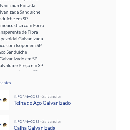
lvanizada Pintada
lvanizada Sanduíche
nduíche em SP
rmoacustica com Forro
ansparente de Fibra
apezoidal Galvanizada
nco com Isopor em SP
nco Sanduíche
 Galvanizado em SP
Galvalume Preço em SP
ransparentes em SP
talon em SP
centes
ra Telhado
Enrijecido
Galvanofer
INFORMAÇÕES -
 Telha de Zinco
Telha de Aço Galvanizado
ra para Telhado
ra Muro
alvanizada Preço M2
Galvanofer
INFORMAÇÕES -
pada
Calha Galvanizada